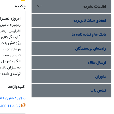
چکیده
اطلاعات نشریه
امروزه تغییر
اعضای هیات تحریریه
زنجیره‌ تأمی
افزایش رضا
بانک ها و نمایه نامه ها
آﻻﯾﻨﺪ
پژوهش با درن
راهنمای نویسندگان
وزمان عودت م
تقریبی سبب ت
الگوریتم حل 
ارسال مقاله
به
تولیدی شده‌ا
داوران
کلیدواژه‌ها
تماس با ما
زنجیره تامین حل
400.11.4.3.2