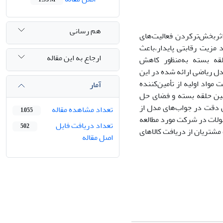
هم رسانی
اثربخش‌ترکردن فعالیت‌های
 مزیت رقابتی پایدار،باعث
ارجاع به این مقاله
قه بسته ﺑﻪﻣﻨﻈﻮر ﮐﺎهش
.مدل ریاضی ارائه شده در این
واد اولیه از تأمین‌کننده
آمار
مین حلقه بسته و فضای حل
دقت در جواب‌های مدل از
تعداد مشاهده مقاله
1,055
ولات در شرکت مورد مطالعه
تعداد دریافت فایل
502
ت مشتریان از دریافت کالاهای
اصل مقاله