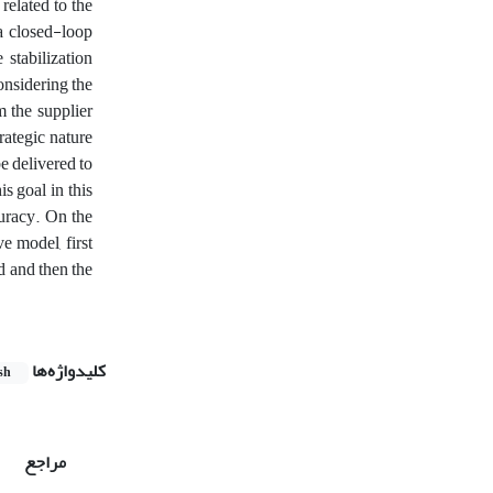
related to the
 a closed-loop
 stabilization
onsidering the
m the supplier
rategic nature
e delivered to
s goal in this
curacy. On the
e model, first
 and then the
کلیدواژه‌ها
sh
مراجع