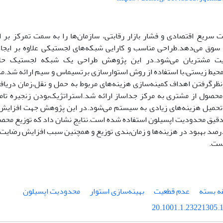
ات سریع اقتصادی و فشار بازار رقابتی، سازمان‌ها را به سمت تمرکز بر 
ن سوق می‌دهد.طراحی مناسب و کارایی شبکه‌های لجستیکی علاوه بر ایجاد
یت مشتریان می‌شود.در این پژوهش ﻃﺮاﺣﯽ ﯾﮏ ﺷﺒﮑﻪ ﻟﺠﺴﺘﯿﮏ حل
ﮔﯽ‎‌های ﻣﺤﯿﻂ زﯾﺴتی،با استفاده از روش استوار‌سازی برتسیماس و سیم ارائه شد
ظرگرفتن اهداف کمینه‌سازی هزینه‌های مربوط به حمل و نقل،زمان دریافت م
حصول از مشتری به مرکز جداساز ارائه شد.استراتژیک‌بودن زنجیره تا
حمیل هزینه‌های زیادی به سیستم می‌شود.در این پژوهش جهت افزایش 
دقیق محدودیت اپسیلون استفاده شده است.نتایج نشان داد که توزیع محص
 میزان 20 درصد بهبود در هزینه‌ها و زمان‌بندی توزیع و همچنین سبب افزایش رضای
ست.
قه بسته
عدم قطعیت
بهینه‌سازی استوار
محدودیت اپسیلون
20.1001.1.23221305.1