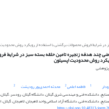
بز در شرایط فروش محصولات برگشتی با استفاده از رویکرد روش محدودیت 
اضی چند هدفه زنجیره تامین حلقه بسته سبز در شرایط فر
ویکرد روش محدودیت اپسیلون
ه پژوهشی
2
2
1
ودار
فاطمه اعلمی
محدثه احمدی‌پور رودپشت
ایع، دانشکده فنی و مهندسی شرق گیلان، دانشگاه گیلان، رودسر، گیلان، 
یع، دانشکده فنی، دانشگاه آزاد اسلامی واحد لاهیجان، لاهیجان، گیلان، ا
https://doi.org/10.48313/jqem.