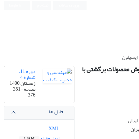
ورود به سامانه
ثبت نام
English
اپسیلون
وش محصولات برگشتی با
دوره 11،
شماره 4
زمستان 1400
صفحه
351-
376
فایل ها
ایران
XML
یران
اصل مقاله
1.93 M