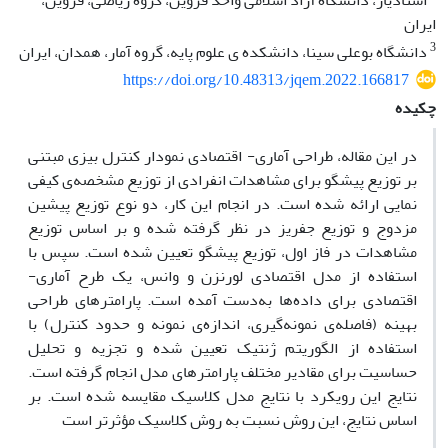
استادیار، دانشگاه آزاد اسلامی واحد قزوین، گروه ریاضی، قزوین،
ایران
3
دانشگاه بوعلی سینا، دانشکده ی علوم پایه، گروه آمار، همدان، ایران
https://doi.org/10.48313/jqem.2022.166817
چکیده
در این مقاله، طراحی آماری- اقتصادی نمودار کنترل بیزی مبتنی
بر توزیع پیشگو برای مشاهدات انفرادی از توزیع مشخصه‌ی کیفی
نمایی ارائه شده است. در انجام این کار، دو نوع توزیع پیشین
مزدوج و توزیع جفریز در نظر گرفته شده و بر اساس توزیع
مشاهدات در فاز اول، توزیع پیشگو تعیین شده است. سپس با
استفاده از مدل اقتصادی لورنزن و وانس، یک طرح آماری-
اقتصادی برای داده‌ها به‌دست‌ آمده است. پارامترهای طراحی
بهینه (فاصله‌ی نمونه‌گیری، اندازه‌ی نمونه و حدود کنترل) با
استفاده از الگوریتم ژنتیک تعیین شده و تجزیه و تحلیل
حساسیت برای مقادیر مختلف پارامترهای مدل انجام گرفته است.
نتایج این رویکرد با نتایج مدل کلاسیک مقایسه شده است. بر
اساس نتایج، این روش نسبت به روش کلاسیک مؤثرتر است