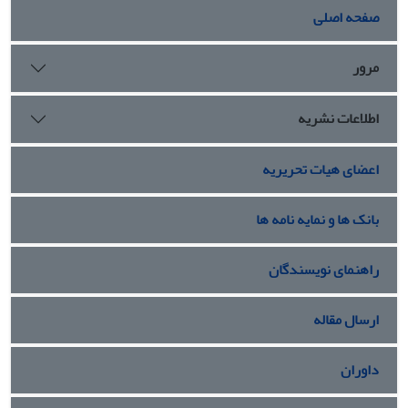
صفحه اصلی
همکارانه است. همچنین تحلیل حساسیت روی برخی پارامترها از
جمله پارامترهای مرتبط با ‏کیفیت محصول انجام شده‌است.‏
مرور
اطلاعات نشریه
اعضای هیات تحریریه
بانک ها و نمایه نامه ها
راهنمای نویسندگان
ارسال مقاله
داوران