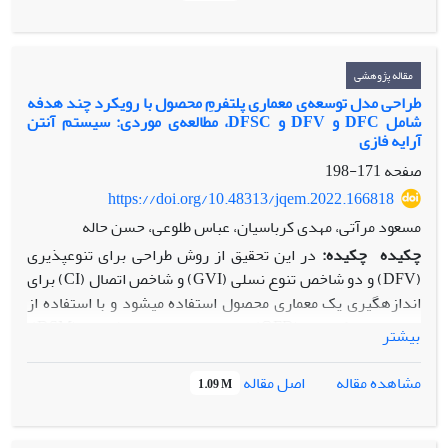
اقتصادی برای داده‌ها به‌دست‌ آمده است. پارامترهای طراحی
بهینه (فاصله‌ی نمونه‌گیری، اندازه‌ی نمونه و حدود کنترل) با
استفاده از الگوریتم ژنتیک تعیین شده و تجزیه و تحلیل حساسیت
برای مقادیر مختلف پارامترهای مدل انجام گرفته است. نتایج این
مقاله پژوهشی
رویکرد با نتایج مدل کلاسیک مقایسه شده است. بر اساس نتایج،
طراحی مدل توسعه‌ی معماری پلتفرمِ محصول با رویکرد چند هدفه
شامل DFC و DFV و DFSC، مطالعه‌ی موردی: سیستم آنتن
این روش نسبت به روش کلاسیک مؤثرتر است
آرایه فازی
صفحه
171-198
https://doi.org/10.48313/jqem.2022.166818
مسعود مرآتی، مهدی کرباسیان، عباس طلوعی، حسن حاله
چکیده
چکیده:
در این تحقیق از روش طراحی برای تنوع­پذیری
(DFV) و دو شاخص تنوع نسلی (GVI) و شاخص اتصال (CI) برای
اندازه­گیری یک معماری محصول استفاده می­شود و با استفاده از
تابع ارتقاء کیفیت (QFD) و ماتریس ساختار طراحی (DSM)،
بیشتر
شاخص­های مذکور شناسایی و رتبه­بندی می­شوند. همچنین رویکرد
DFV همزمان با مقوله‌های طراحی برای هزینه (DFC) و طراحی
اصل مقاله
مشاهده مقاله
1.09 M
برای زنجیره تامین (DFSC) مدلسازی می­شود و یک مدل ریاضی
کاربردی جهت توسعه­ی معماری پلتفرم محصول حاصل می­گردد که
به دنبال تنوع­پذیری محصول و کاهش هزینه­ها و مدیریت فرایند