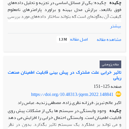
چکیده
چکیده: یکی از مسائل اساسی در تجزیه و تحلیل‌ داده‌های
فوق بالابعد، برازش مدل بهینه و براورد پارامترهای نامعلوم
کیفیت آن به‌گونه‌ای است که بتواند ساختار داده‌های مورد بررسی
را به‌درستی تفسیر کند. در این مقاله در انتخاب متغیر به
بیشتر
روش‌های انقباضی بیزی برای مدل‌های خطی تعمیم‌یافته فوق
بالابعد به مقایسه دو ابرپیشین ناموضعی: گشتاور ضربی و گشتاور
اصل مقاله
مشاهده مقاله
1.3 M
وارون ضربی در تعیین مدل بهینه هم‌زمان با براورد پارامترهای
مدل می‌پردازیم. به‌منظور محاسبه احتمال‌های پسین، از روش
تقریب لاپلاس و جهت انتخاب مدل بهینه در فضای متراکم
احتمال‌های پسین، از الگوریتم تکراری جستجوی تصادفی تفنگی
مقاله پژوهشی
ساده شده همراه با غربالگری استفاده شده است. در انتها از طریق
تاثیر خرابی علت مشترک در پیش بینی قابلیت اطمینان صنعت
ریلی
مطالعه شبیه‌سازی و تحلیل داده‌‌ی واقعی، کارایی روش‌های
انقباضی بیزی فوق با روش درست‌نمایی تاوانیده‌ی اسکاد و لاسو
صفحه
125-151
مورد ارزیابی قرار گرفته است و برتری مدل نشان داده شده است
https://doi.org/10.48313/jqem.2022.148841
.
اکبر عالم تبریز، فرزانه نظری زاده، مصطفی زندیه، عباس راد
چکیده
وجود وابستگی در سیستم ها یکی از مشکلات پیش روی
قابلیت اطمینان است. وابستگی احتمال خرابی را افزایش می دهد
و می تواند بر عملکرد یک سیستم تاثیر بگذارد. بدون در نظر