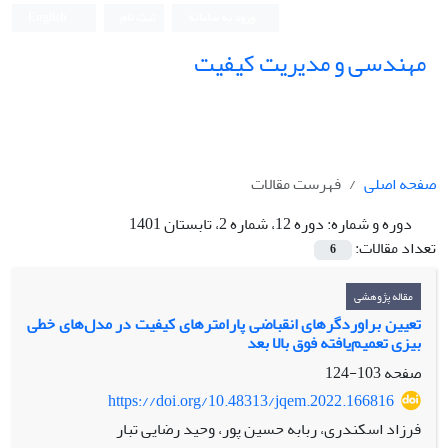
ورود به سامانه
ثبت نام
English
مهندسی و مدیریت کیفیت
صفحه اصلی
فهرست مقالات
دوره و شماره:
دوره 12، شماره 2، تابستان 1401
تعداد مقالات:
6
مقاله پژوهشی
تعیین براوردگرهای انقباضی پارامترهای کیفیت در مدل‌های خطی
بیزی تعمیم‌یافته فوق بالا بعد
صفحه
103-124
https://doi.org/10.48313/jqem.2022.166816
فرزاد اسکندری، ربابه حسین پور، وحید رضایی تبار