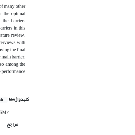
 of many other
or the optimal
the barriers
rriers in this
rature review.
terviews with
ving the final
 main barrier.
also among the
the performance
کلیدواژه‌ها
sh
(ISM)"
مراجع