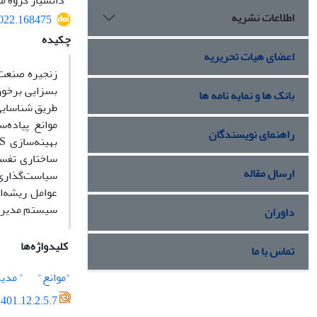
دانشیار گروه م
اطلاعات نشریه
2022.168475
چکیده
اعضای هیات تحریریه
زنجیره صنعت 
بانک ها و نمایه نامه ها
طریق شناسایی 
راهنمای نویسندگان
ساختاری تفسی
ارسال مقاله
سیاست‌گذاری 
عوامل ریشه‌ا
سیستم مدیری
داوران
کلیدواژه‌ها
تماس با ما
"موانع"
" مدی
401.12.2.5.7