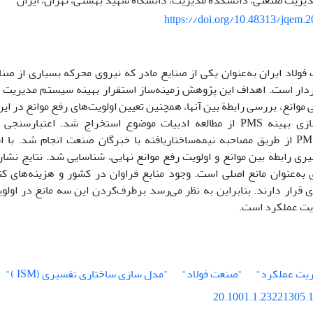
دیریت صنعتی، دانشکده مدیریت، دانشگاه شهید بهشتی، تهران، ایران
https://doi.org/10.48313/jqem.
فولاد ایران به‌عنوان یکی از صنایع مادر که نیروی محرکه بسیاری از صنا
موانع، بررسی رابطة بین آنها، همچنین تعیین اولویت‌های رفع موانع در این
موانع پیاده‌سازی بهینه PMS از مطالعه ادبیات موضوع استخراج شد. اع
بهینه‌سازی PMS از طریق مصاحبه نیمه‌ساختاریافته با خبرگان صنعت انجام شد.
ری رابطه بین موانع و اولویت رفع موانع نهایی، شناسایی شد. نتایج نش
به‌عنوان مانع اصلی است. وجود منابع فراوان در کشور و هزینه‌های ک
ی قرار دارند. بنابراین به نظر می‌رسد برطرف‌کردن این سه مانع در او
ت عملکرد است.
ریت عملکرد"
"صنعت فولاد"
"مدل سازی ساختاری تفسیری (ISM )"
20.1001.1.23221305.1