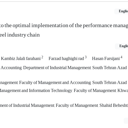
Engli
 to the optimal implementation of the performance man
teel industry chain
Engli
2
3
4
Kambiz Jalali farahani
Farzad haghighi rad
Hasan Farsijani
Accounting, Department of Industrial Management, South Tehran Azad 
anagement, Faculty of Management and Accounting, South Tehran Azad 
Management and Information Technology, Faculty of Management, Khw
ment of Industrial Management, Faculty of Management, Shahid Beheshti