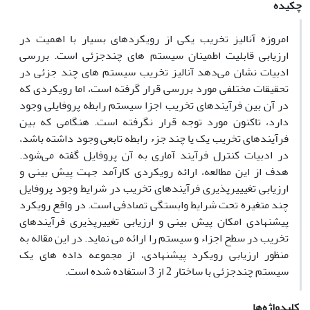
چکیده
امروزه آنالیز تخریب یکی از رویکردهای بسیار با اهمیت در
ارزیابی قابلیت اطمینان سیستم های چندجزئی است. بررسی
ادبیات نشان می‌دهد آنالیز تخریب سیستم های چند جزئی در
تحقیقات مختلفی مورد بررسی قرار گرفته است، اما رویکردی که
در آن بین فرآیندهای تخریب اجزا سیستم رابطه پروفایلی وجود
دارد، تاکنون مورد توجه قرار نگرفته است. هنگامی که بین
فرآیندهای تخریب یک یا چند جزء رابطه تابعی وجود داشته باشد،
در ادبیات کنترل فرآیند آماری به آن پروفایل گفته می‌شود.
هدف از این مطالعه، ارائه رویکردی کارآمد جهت پیش بینی و
ارزیابی تغیییرپذیری فرآیندهای تخریب در شرایط وجود پروفایل
چند متغیره تحت شرایط وابستگی تصادفی است. در واقع رویکرد
پیشنهادی امکان پیش بینی و ارزیابی تغییرپذیری فرآیندهای
تخریب در سطح اجزاء و سیستم را ارائه می نماید. در این مقاله به
منظور ارزیابی رویکرد پیشنهادی، از مجموعه داده های یک
سیستم چندجزئی با ساختار 2 از 3 استفاده شده است.
کلیدواژه‌ها