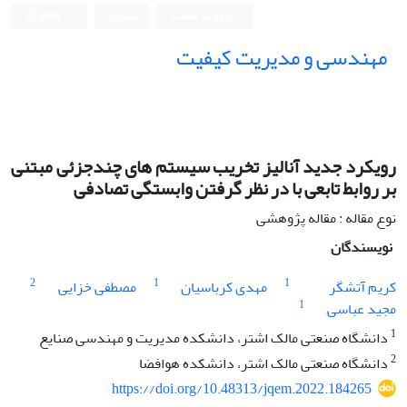
ورود به سامانه
ثبت نام
English
مهندسی و مدیریت کیفیت
رویکرد جدید آنالیز تخریب سیستم های چندجزئی مبتنی
بر روابط تابعی با در نظر گرفتن وابستگی تصادفی
نوع مقاله : مقاله پژوهشی
نویسندگان
2
1
1
کریم آتشگر
مهدی کرباسیان
مصطفی خزایی
1
مجید عباسی
1
دانشگاه صنعتی مالک اشتر، دانشکده مدیریت و مهندسی صنایع
2
دانشگاه صنعتی مالک اشتر، دانشکده هوافضا
https://doi.org/10.48313/jqem.2022.184265