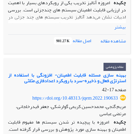
چکیده
امروزه آنالیز تخریب یکی از رویکردهای بسیار با اهمیت
در ارزیابی قابلیت اطمینان سیستم های چندجزئی است. بررسی
ادبیات نشان می‌دهد آنالیز تخریب سیستم های چند جزئی در
تحقیقات مختلفی مورد بررسی قرار گرفته است، اما رویکردی که
بیشتر
در آن بین فرآیندهای تخریب اجزا سیستم رابطه پروفایلی وجود
دارد، تاکنون مورد توجه قرار نگرفته است. هنگامی که بین
اصل مقاله
مشاهده مقاله
901.27 K
فرآیندهای تخریب یک یا چند جزء رابطه تابعی وجود داشته باشد،
در ادبیات کنترل فرآیند آماری به آن پروفایل گفته می‌شود. هدف
از این مطالعه، ارائه رویکردی کارآمد جهت پیش بینی و ارزیابی
تغیییرپذیری فرآیندهای تخریب در شرایط وجود پروفایل چند
مقاله پژوهشی
متغیره تحت شرایط وابستگی تصادفی است. در واقع رویکرد
بهینه سازی مسئله قابلیت اطمینان- افزونگی با استفاده از
استرتژی فعال و ذخیره-سرد با رویکرد اعدادفازی مثلثی
پیشنهادی امکان پیش بینی و ارزیابی تغییرپذیری فرآیندهای
تخریب در سطح اجزاء و سیستم را ارائه می نماید. در این مقاله به
صفحه
17-42
منظور ارزیابی رویکرد پیشنهادی، از مجموعه داده های یک
https://doi.org/10.48313/jqem.2022.190633
سیستم چندجزئی با ساختار 2 از 3 استفاده شده است.
مریم گنجی، محمدحسین کریمی گوارشکی، جعفر قیدرخلجانی،
مرتضی عباسی
چکیده
امروزه با پیچیده تر شدن سیستم ها مفهوم قابلیت
اطمینان و بهینه سازی مورد پژوهش و بررسی قرار گرفته است.