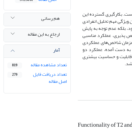
ست. بکارگیری گسترده این
هم رسانی
ن ویژگی مهم تحلیل انفرادی
شود، بلکه عدم توجه به پایش
ارجاع به این مقاله
ص پذیری، عملکرد مناسبی
 همزمان شاخص‌های عملکردی
ج به دست آمده، عملکرد دو
آمار
گ و (MEWMA) را با یکدیگر مقایسه کرده ایم که نمودار (MEWMA) از قابلیت و حساسیت بیشتری
شد.
تعداد مشاهده مقاله
819
تعداد دریافت فایل
279
اصل مقاله
Functionality of T2 an