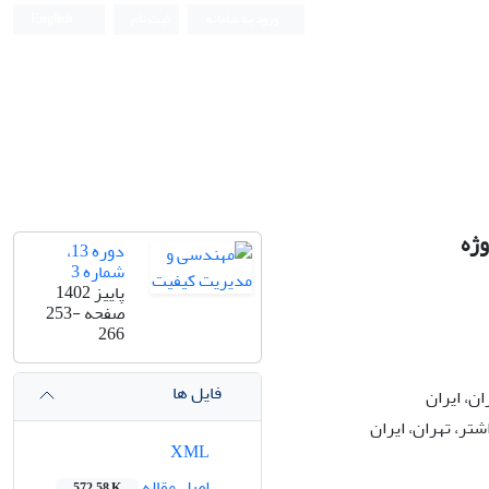
ورود به سامانه
ثبت نام
English
دوره 13،
شماره 3
پاییز 1402
صفحه
253-
266
فایل ها
ن، ایران
ر، تهران، ایران
XML
اصل مقاله
572.58 K