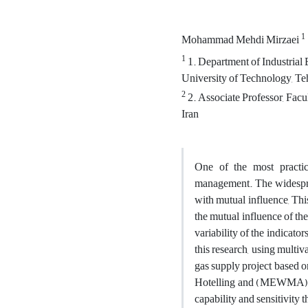
1
Mohammad Mehdi Mirzaei
1
1. Department of Industrial
University of Technology, Teh
2
2. Associate Professor, Facu
Iran
One of the most practic
management. The widesprea
with mutual influence, This
the mutual influence of the 
variability of the indicato
this research, using multi
gas supply project based o
Hotelling and (MEWMA) ch
capability and sensitivity 