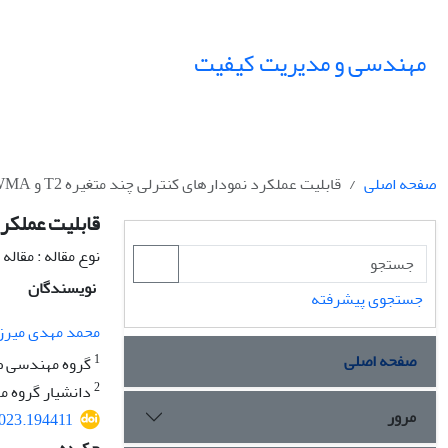
مهندسی و مدیریت کیفیت
صفحه اصلی
قابلیت عملکرد نمودارهای کنترلی چند متغیره T2 و MEWMA درپایش پروژه
قابلیت عملکرد نمودار
نوع مقاله : مقال
نویسندگان
جستجوی پیشرفته
محمد مهدی میرز
صفحه اصلی
1
گروه مهندسی صن
2
دانشیار گروه م
مرور
2023.194411