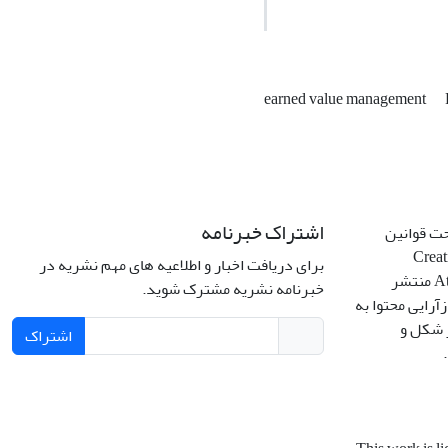
earned value management
اشتراک خبرنامه
حت قوانین
Creative C
برای دریافت اخبار و اطلاعیه های مهم نشریه در
Attribution 4.0 International License منتشر
خبرنامه نشریه مشترک شوید.
آرایی محتوا به
ر شکل و
اشتراک