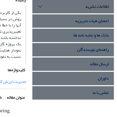
چکیده
اطلاعات نشریه
یکی از کاربر
روش در بسیاری
اعضای هیات تحریریه
آنها را با خط
تغییرپذیری 
بانک ها و نمایه نامه ها
نداشته باشد.
یک پروژه گاز
راهنمای نویسندگان
نسبت به نمود
ارسال مقاله
کلیدواژه‌ها
داوران
مدیریت ارزش ک
تماس با ما
عنوان مقاله
sh
oring