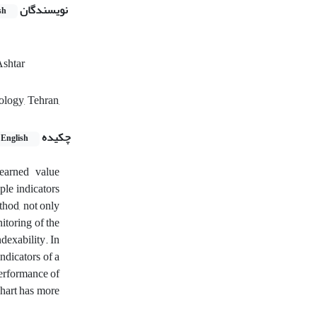
نویسندگان
sh
Ashtar
ology, Tehran,
چکیده
English
earned value
ple indicators
thod, not only
nitoring of the
ndexability. In
ndicators of a
performance of
hart has more