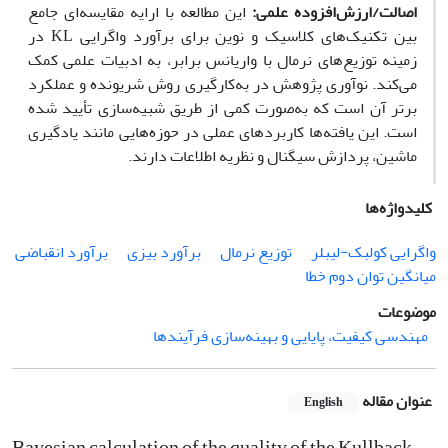
اصالت/ارزش‌افزوده علمی:
این مطالعه با ارایه مقایسه‌ای جامع
بین تکنیک‌های کلاسیک و نوین برای برآورد واگرایی KL در
زمینه توزیع‌های نرمال با واریانس برابر، به ادبیات علمی کمک
می‌کند. نوآوری پژوهش در به‌کارگیری روش شریونده و عملکرد
برتر آن است که به‌صورت کمی از طریق شبیه‌سازی تأیید شده
است. این یافته‌ها کاربردهای عملی در حوزه‌هایی مانند یادگیری
ماشین، پردازش سیگنال و نظریه اطلاعات دارند.
کلیدواژه‌ها
واگرایی کولبک-لیبلر
توزیع نرمال
برآورد بیزی
برآورد انقباضی
میانگین توان دوم خطا
موضوعات
مهندسی کیفیت، پایایی و بهینه‌سازی فرآیندها
عنوان مقاله
English
Bayesian calculation of the quality of the Kullback-