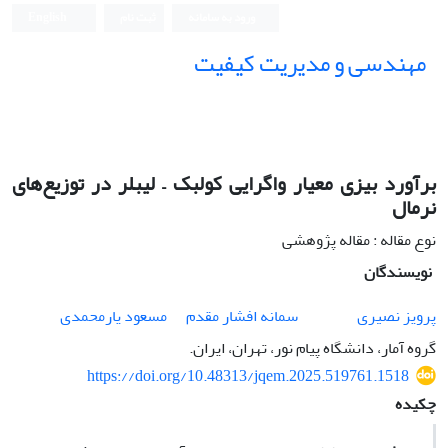
ورود به سامانه
ثبت نام
English
مهندسی و مدیریت کیفیت
برآورد بیزی معیار واگرایی کولبک – لیبلر در توزیع‌های
نرمال
نوع مقاله : مقاله پژوهشی
نویسندگان
پرویز نصیری
سمانه افشار مقدم
مسعود یارمحمدی
گروه آمار، دانشگاه پیام نور، تهران، ایران.
https://doi.org/10.48313/jqem.2025.519761.1518
چکیده