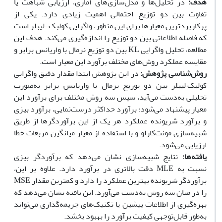
هدف:
در تحلیل‌ها و مدل‌سازی‌های آماری، ارزیابی شباهت یا
تفاوت بین دو توزیع احتمالی اهمیت زیادی دارد. یکی از
پرکاربردترین معیارها برای این منظور، واگرایی کولبک-لیبلر است
که فاصله اطلاعاتی بین دو توزیع را اندازه‌گیری می‌کند. هدف این
مطالعه، تحلیل واگرایی KL بین دو توزیع نرمال با واریانس برابر و
مقایسه عملکرد روش‌های مختلف برآورد این معیار است.
روش‌شناسی پژوهش:
در این پژوهش ابتدا مقدار دقیق واگرایی
کولبک–لیبلر بین دو توزیع نرمال با واریانس برابر به‌صورت
تحلیلی به‌دست می‌آید، سپس سه روش مختلف برای برآورد این
معیار پیشنهاد می‌شود؛ برآورد حداکثر درست‌نمایی، برآورد بیزی
و برآورد شریونده عملکرد هر یک از این برآوردگرها از طریق
شبیه‌سازی مونت‌کارلو و با استفاده از معیار میانگین مربعات خطا
ارزیابی می‌شود.
یافته‌
ها:
نتایج شبیه‌سازی نشان می‌دهد که برآوردگر بیزی
نسبت به MLE دقت بالاتری در برآورد دارد. علاوه بر این،
برآوردگر شریونده بهترین عملکرد را دارد و کمترین مقدار MSE
را در میان سه روش به‌دست می‌آورد. این یافته نشان می‌دهد که
بهره‌گیری از اطلاعات پیشین یا تکنیک‌های جریمه‌گذاری می‌تواند
به‌طور قابل‌توجهی کیفیت برآورد را بهبود بخشد.