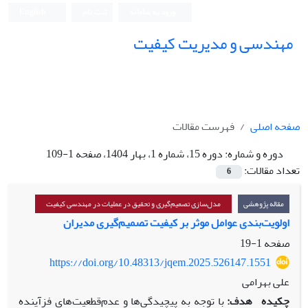
ورود به سامانه
ثبت نام
English
مهندسی و مدیریت کیفیت
صفحه اصلی
فهرست مقالات
دوره و شماره:
دوره 15، شماره 1، بهار 1404، صفحه 1-109
تعداد مقالات:
6
مقاله پژوهشی
مدل‌سازی تصمیم‌گیری و تحقیق در عملیات در مهندسی کیفیت
اولویت‌بندی عوامل موثر بر کیفیت تصمیم‌گیری مدیران
صفحه
1-19
https://doi.org/10.48313/jqem.2025.526147.1551
علی بهرامی
چکیده
هدف:
با توجه به پیچیدگی‌ها و عدم‌قطعیت‌های فزآینده