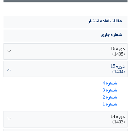
روش‌های چندمعیاره و الگوریتم یادگیری ماشین، یک مدل
تصمیم‌گیری جامع و داده‌محور ارایه کرده است که علاوه‌بر ارزیابی
عملکرد کنونی به‌صورت‌کنندگان، قابلیت پیش‌بینی عملکرد آینده
مقالات آماده انتشار
آن‌ها را نیز فراهم می‌کند. چنین ترکیبی، پیش از این در ادبیات
انتخاب به‌صورت‌کننده با تمرکز همزمان بر پایداری و تاب‌آوری
شماره جاری
زنجیره‌به‌صورت در صنعت خودرو ارایه نشده و از این منظر دارای
نوآوری روش‌شناختی مشخص و واضح است.
دوره 16
(1405)
دوره 15
(1404)
شماره 4
شماره 3
شماره 2
شماره 1
دوره 14
(1403)