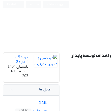
ورود به سامانه
ثبت نام
English
 اهداف توسعه پایدار
دوره 15،
شماره 2
تابستان 1404
صفحه
180-
203
فایل ها
XML
اصل مقاله
1.35 M