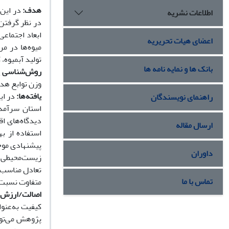
هدف:
در این 
اطلاعات نشریه
در نظر گرفتن 
ابعاد اجتماع
اعضای هیات تحریریه
میوه‌ها در م
تولید آبمیوه، 
بانک ها و نمایه نامه ها
روش‌شناسی 
وزن توابع هد
یافته‌ها
:
در ای
راهنمای نویسندگان
استان سرآمد 
دیدگاه‌های ا
ارسال مقاله
استفاده از ب
پیشنهادی موجب
داوران
زیست‌محیطی و
تعادل مناسب ب
تماس با ما
متفاوت نسبت 
اصالت/ارزش‌ا
کیفیت به‌عنو
پژوهش می‌توا