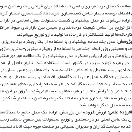
مقاله یک مدل برنامه‌ریزی ریاضی چندهدفه برای طراحی زنجیره‌تامین میوه
اهداف توسعه پایدار شامل کمینه‌سازی هزینه‌ها، کمینه‌سازی انتشار گازها
ی ارایه می‌شود. در مدل پیشنهادی کیفیت محصولات نقش اساسی در طراحی زن
راکز توزیع بر اساس کیفیت درجه‌بندی و سپس بین بازارهای میوه، مراکز 
کارخانه‌ها تولید کنستانتره و کارخانه‌ها تولید دارو توزیع می‌شوند.
پژوهش:
مدل چندهدفه پیشنهادی با استفاده از یک رویکرد برنامه‌ریزی 
ف و همچنین وزن ابعاد اجتماعی با استفاده از رویکرد بهترین-بدترین فاز
ن پژوهش، برای ارزیابی عملکرد مدل پیشنهادی از یک مطالعه موردی مبتن
در زمینه تولید سیب در کشور است، استفاده شد. نتایج حاصل از مدل
قتصادی، زیست‌محیطی و اجتماعی مقایسه شد. یافته‌های پژوهش نشان می‌
هینه‌سازی جداگانه مدل‌های با دیدگاه‌های اقتصادی، زیست‌محیطی و اج
 دستیابی به جواب بهینه کارآمد در هر سه بعد پایداری به‌طور همزمان با ب
 اجتماعی و افزایش ناچیز در هزینه‌های سیستم می‌شود. افزون بر این، مد
ین هر سه بعد پایداری منجر به ایجاد یک زنجیره‌تامین با ساختار شبکه و ت
به سه مدل دیگر خواهد شد.
فزوده علمی:
ارزش‌افزوده این پژوهش، ارایه یک مدل جامع با دیدگاه‌ها
ان یک عامل اصلی در درجه‌بندی و توزیع محصولات بین سطوح مختلف زنجیره‌
ند به سیاست‌گذاران و مدیران عملیاتی در صنعت میوه جهت اتخاذ تصمیما