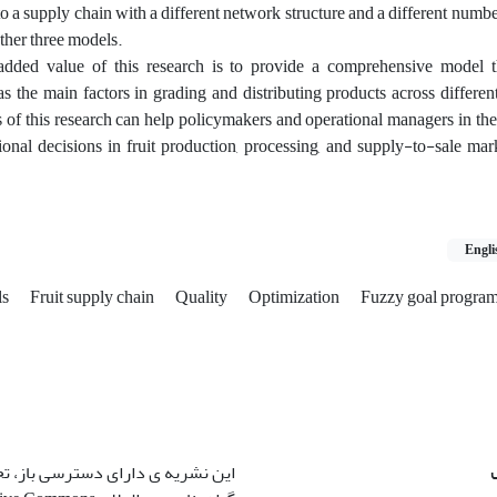
o a supply chain with a different network structure and a different numb
other three models.
dded value of this research is to provide a comprehensive model t
 as the main factors in grading and distributing products across different
 of this research can help policymakers and operational managers in the 
ional decisions in fruit production, processing, and supply-to-sale ma
Engli
ls
Fruit supply chain
Quality
Optimization
Fuzzy goal progr
این نشریه ی دارای دسترسی باز، ت