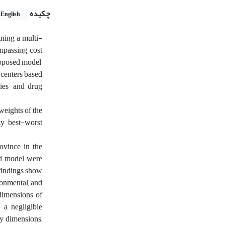
چکیده
English
gning a multi-
ompassing cost
roposed model,
 centers based
ries, and drug
eights of the
zy best-worst
rovince in the
ed model were
 findings show
ronmental, and
 dimensions of
 a negligible
ty dimensions,