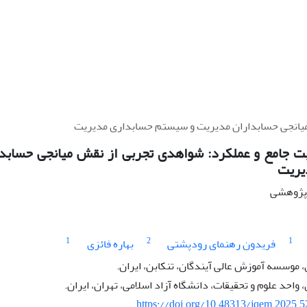
میانجی حسابداران مدیریت و سیستم حسابداری مدیریت
ت جامع و عملکرد: شواهدی تجربی از نقش میانجی حسابد
یریت
ه پژوهشی
1
2
1
فریدون رهنمای رودپشتی
بهاره فائزی
 موسسه آموزش عالی آیندگان، تنکابن، ایران.
واحد علوم و تحقیقات، دانشگاه آزاد اسلامی، تهران، ایران.
https://doi.org/10.48313/jqem.2025.