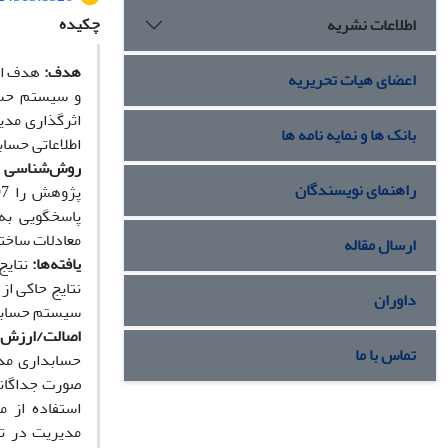
چکیده
اطلاعات نشریه
هدف:
هدف این
اعضای هیات تحریریه
و سیستم حسا
اثرگذاری مدی
بانک ها و نمایه نامه ها
اطلاعاتی حساب
روش‌شناسی 
راهنمای نویسندگان
معادلات ساخت
ارسال مقاله
یافته‌ها
:
نتایج
نتایج حاکی ا
داوران
سیستم حسابدا
اصالت/ارزش‌ا
تماس با ما
حسابداری مدی
صورت جداگانه 
استفاده از م
مدیریت در تح