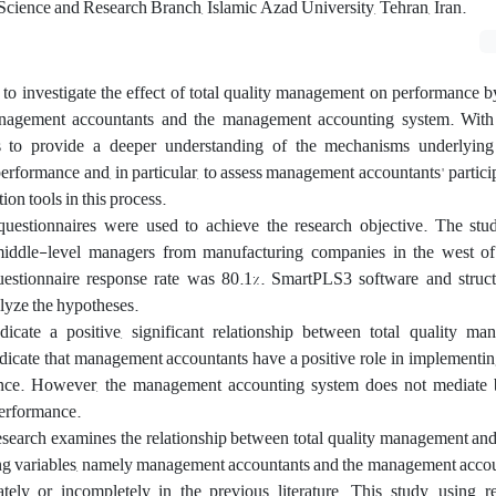
cience and Research Branch, Islamic Azad University, Tehran, Iran.
to investigate the effect of total quality management on performance 
anagement accountants and the management accounting system. With
s to provide a deeper understanding of the mechanisms underlying 
formance and, in particular, to assess management accountants' partici
ion tools in this process.
uestionnaires were used to achieve the research objective. The study'
middle-level managers from manufacturing companies in the west o
estionnaire response rate was 80.1%. SmartPLS3 software and struct
lyze the hypotheses.
icate a positive, significant relationship between total quality m
icate that management accountants have a positive role in implementing
ce. However, the management accounting system does not mediate b
erformance.
esearch examines the relationship between total quality management an
ng variables, namely management accountants and the management accou
tely or incompletely in the previous literature. This study, using r