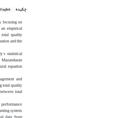
چکیده
English
by focusing on
 an empirical
total quality
pation and the
s statistical
f Mazandaran
ural equation
anagement and
 total quality
etween total
d performance
nting system;
eal data from