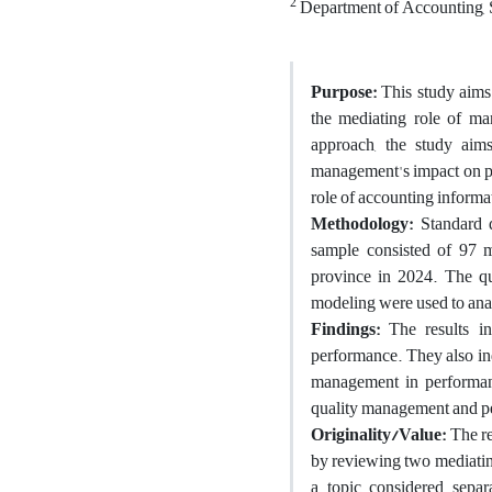
2
Department of Accounting, S
Purpose:
This study aims 
the mediating role of m
approach, the study aim
management's impact on per
role of accounting informat
Methodology:
Standard q
sample consisted of 97 
province in 2024. The qu
modeling were used to ana
Findings:
The results ind
performance. They also ind
management in performan
quality management and p
Originality/Value:
The r
by reviewing two mediati
a topic considered separa