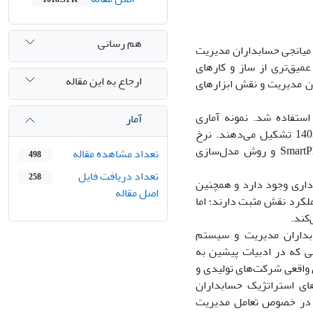
هم رسانی
میانجی حسابداران مدیریت
یق‌تری از ساز و کارهای
ارجاع به این مقاله
ن مدیریت و نقش ابزارهای
ستفاده شد. نمونه آماری
آمار
پژوهش را 97 مدیر سطح میانی شرکت‌های تولیدی غرب استان مازندران در سال 1403 تشکیل می‌دهند. نرخ
پاسخگویی به پرسشنامه معادل %80.1 گردید. برای تحلیل فرضیه‌ها از نرم‌افزار SmartPls3 و روش مدل‌سازی
تعداد مشاهده مقاله
498
تعداد دریافت فایل
258
داری وجود دارد و همچنین
اصل مقاله
لکرد نقش مثبت دارند؛ اما
کند.
بداران مدیریت و سیستم
 که در ادبیات پیشین به‌
ی واقعی شرکت‌های تولیدی و
ای استراتژیک حسابداران
د در خصوص تعامل مدیریت