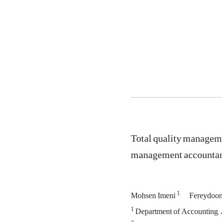
Total quality manageme
management accountan
1
Mohsen Imeni
Fereydoo
1
Department of Accounting, A