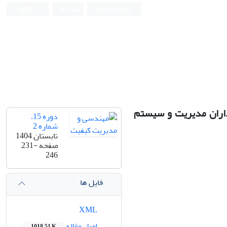
ورود به سامانه
ثبت نام
English
اران مدیریت و سیستم
دوره 15،
شماره 2
تابستان 1404
صفحه
231-
246
فایل ها
XML
اصل مقاله
1018.51 K