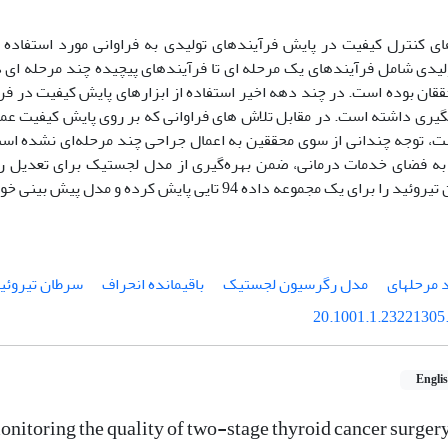
ای کنترل کیفیت در پایش فرآیندهای تولیدی به فراوانی مورد استفاده 
لیدی شامل فرآیندهای یک مرحله ای تا فرآیندهای پیچیده چند مرحله ای 
ققان بوده است. در چند دهه اخیر استفاده از ابزارهای پایش کیفیت در فر
ری داشته است. در مقابل تلاش های فراوانی که بر روی پایش کیفیت عم
ت، توجه چندانی از سوی محققین به اعمال جراحی چند مرحله‌ای نشده اس
به فضای خدمات درمانی، ضمن بهره‌گیری از مدل لجستیک برای تعدیل ر
 یک مجموعه داده 94 تایی پایش کرده و مدل پیش بینی خود را ارائه دهیم.
 مرحلهای
مدل رگرسیون لجستیک
باقیمانده انحراف
سرطان تیروئی
20.1001.1.23221305.
Engli
nitoring the quality of two-stage thyroid cancer surgery