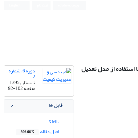
ورود به سامانه
ثبت نام
English
 استفاده از مدل تعدیل
دوره 6، شماره
2
تابستان 1395
صفحه
92-102
فایل ها
XML
اصل مقاله
896.66 K