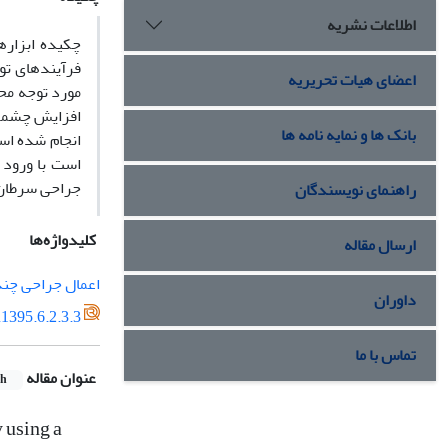
اطلاعات نشریه
چکیده ابزاره
فرآیندهای تو
اعضای هیات تحریریه
مورد توجه مح
افزایش چشمگی
بانک ها و نمایه نامه ها
انجام شده اس
است با ورود 
جراحی سرطان تیروئید را برای
راهنمای نویسندگان
کلیدواژه‌ها
ارسال مقاله
اعمال جراحی چند
داوران
1395.6.2.3.3
تماس با ما
عنوان مقاله
sh
 using a