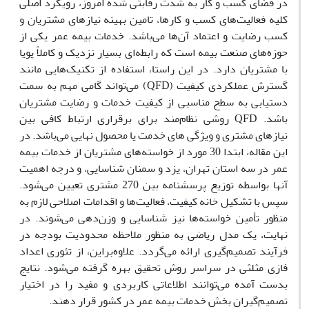
در فضای کسب و کار به شدت رقابتی شده امروز،‌ رویکرد اصلی
کلیه فعالیت‌های کسب و کارها، تامین بهینه نیازهای مشتریان و
کسب رضایت و اعتماد آن‌ها می‌باشد. خدمات بیمه عمر یکی از
حوزه‌های صنعت بیمه است که رابطه‌ای بسیار نزدیک و کاملاً پویا
با مشتریان دارد. در این راستا، استفاده از تکنیک‌هایی مانند
گسترش عملکردی کیفیت (QFD) می‌تواند گامی مهم به سمت
دستیابی به سطح مناسبی از کیفیت خدمات و رضایت مشتریان
باشد. QFD روشی نظام‌مند برای برقراری ارتباط کافی بین
نیازهای مشتری و ویژگی های خدمت یا محصول نهایی می‌باشد. در
این مقاله، ابتدا 30 مورد از خواسته‌های مشتریان از خدمات بیمه
عمر در سه استان تهران، یزد و سمنان شناسایی، و درجه اهمیت
آنها بواسطه توزیع پرسشنامه بین 270 مشتری تعیین می‌شود.
سپس با تشکیل خانه کیفیت، فعالیت‌ها و اقدامات اصلاحی لازم به
منظور تأمین خواسته‌ها نیز شناسایی و وزن‌دهی می‌شوند. در
نهایت، یک مدل ریاضی به منظور ملاحظه محدودیت بودجه در
فرآیند تصمیم‌گیری ارائه می‌گردد. علاوه‌براین، از تئوری اعداد
فازی مثلثی در سراسر روش تحقیق بهره گرفته می‌شود. نتایج
بدست آمده می‌توانند اطلاعاتی کاربردی و مفید را در اختیار
تصمیم‌گیران بخش خدمات بیمه عمر در کشور قرار دهند.