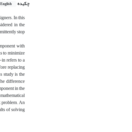
چکیده
English
gners. In this
sidered in the
mittently stop
component with
 is to minimize
in refers to a
fore replacing
 study is the
he difference
mponent in the
 mathematical
ex problem. An
lts of solving