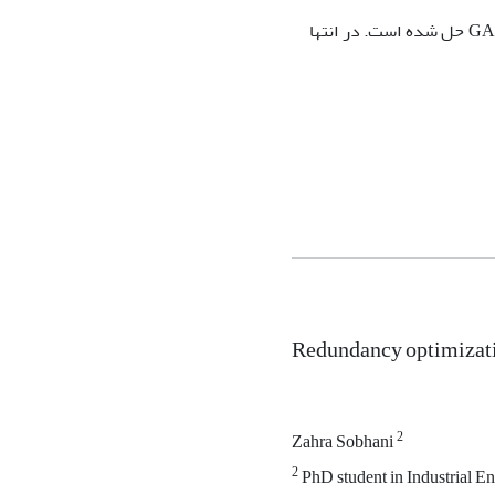
تهیه شده است. همچنین مثالی برای سیستم بیان شده و توسط نرمافزار بهینهسازی GAMS حل شده است. در انتها
Redundancy optimizatio
2
Zahra Sobhani
2
PhD student in Industrial En