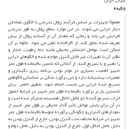
تهران، ایران
چکیده
معمولاً تجهیزات بر اساس فرآیند زوال تدریجی با الگوی تصادفی
دچار خرابی می شوند. در این موارد سطح زوال به طور تدریجی
افزایش می یابد و زمانی که مقدار آن از آستانه زوال از پیش
تعریف شده تجاوز کند، از کارافتاده تلقی می شود. علاوه بر آن
ممکن است عوامل اغتشاش محیطی مانند دما، رطوبت، فشار و
نظایر آن با تغییرات غیر قابل کنترل مواجه شده و الگوهای خرابی
را تغییر و یا تسریع کنند. از آنجائی که تخمین باقیمانده طول عمر
تجهیز اهمیت بسیاری در موثر بودن برنامه ریزی نگهداری و
تعمیرات پیشبینانه دارد و این برآورد متکی بر شناسائی الگوهای
تسریع شده خرابی می بایست انجام شود، تحقیق حاضر برای
نخستین بار بر برآورد باقیمانده طول عمر تجهیز در شرایط حضور
اثرات تسریع کننده دو عامل اخلال همبسته متمرکز شده است و
در آن برای پایش عوامل تاثیر گذار محیطی بر طول عمر تجهیز از
نمودارهای کنترلی و چگونگی برآورده متوسط باقیمانده طول عمر
تجهیز در شرایط مختلف تحت کنترل بودن، خارج از کنترل بودن به
دلیل عامل اخلال اول، خارج از کنترل بودن به دلیل عامل دوم و