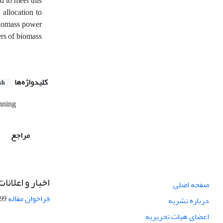
d to meet this
allocation to
biomass power
ers of biomass
کلیدواژه‌ها
sh
nning
مراجع
اخبار و اعلانات
صفحه اصلی
فراخوان مقاله
08-27
درباره نشریه
اعضای هیات تحریریه