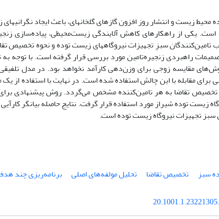
محیط زیست و انتشار روز افزون گازهای گلخانه­ای، باعث ایجاد نگرانی­های 
است. یکی از راهکارهای کاهش آلایندگی زیست‌محیطی، پیاده‌سازی زنجیر
تامین‌کنندگان سبزِ تجهیزات نیروگاه­های زیست توده و نحوه تخصیص تقاضا
صمیمات راهبردی زنجیره‌تامین مورد بررسی قرار گرفته است. با توجه به ت
وش‌های مقایسه زوجی برای وزن‌دهی کارآمد نخواهد بود. در مدل تلفیقی
ی برای مقابله با این چالش استفاده شده است. در نهایت با استفاده از یک 
تخصیص تقاضا به هر تامین‌کننده مشخص می‌گردد. روش پیشنهادی برای ا
اه زیست توده شیراز مورد استفاده قرار گرفت. نتایج حاصله بیانگر کارآیی
ن سبز تجهیزات نیروگاه زیست توده است.
ده سبز
تخصیص تقاضا
تحلیل مولفه‌های اصلی
برنامه‌ریزی چند هدف
20.1001.1.23221305.