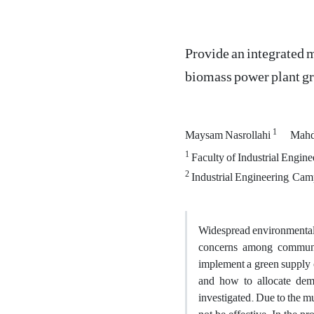
Provide an integrated m
biomass power plant gr
1
Maysam Nasrollahi
Mahd
1
Faculty of Industrial Engine
2
Industrial Engineering, Camp
Widespread environmental 
concerns among communit
implement a green supply c
and how to allocate dem
investigated. Due to the mu