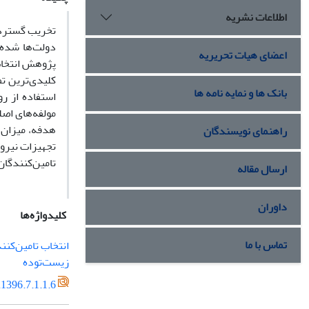
اطلاعات نشریه
تخریب گسترده 
دولت‌ها شده 
اعضای هیات تحریریه
پژوهش انتخاب 
کلیدی‌ترین‌ ت
بانک ها و نمایه نامه ها
استفاده از ر
مولفه‌های اصل
هدفه، میزان 
راهنمای نویسندگان
تجهیزات نیروگ
تامین‌کنندگا
ارسال مقاله
داوران
کلیدواژه‌ها
تماس با ما
انتخاب تامین‌کنن
زیست‌توده
1396.7.1.1.6