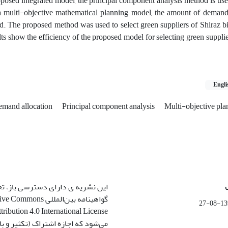
roposed integrated model, the principal component analysis method is use
 a multi-objective mathematical planning model, the amount of demand 
ed. The proposed method was used to select green suppliers of Shiraz 
ts show the efficiency of the proposed model for selecting green suppli
Engli
mand allocation
Principal component analysis
Multi-objective pla
این نشریه ی دارای دسترسی باز، ت
گواهینامه بین‌المللی ommons
1399-
می‌شود که اجازه اشتراک (تکثیر و باز