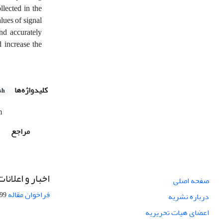
llected in the
ues ​​of signal
and accurately
d increase the
کلیدواژه‌ها
sh
m
مراجع
اخبار و اعلانات
صفحه اصلی
فراخوان مقاله
08-27
درباره نشریه
اعضای هیات تحریریه