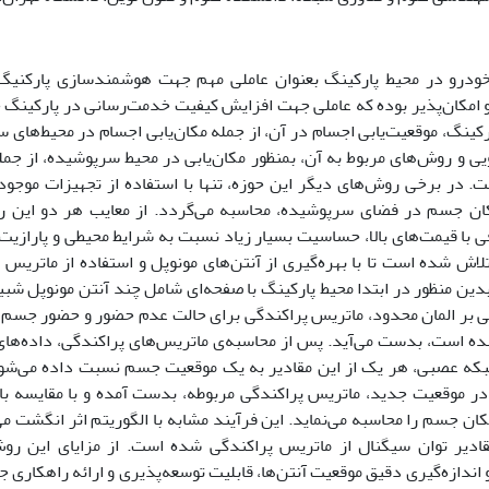
خودرو در محیط پارکینگ بعنوان عاملی مهم جهت هوشمندسازی پارکنیگ‌ه
امکان‌پذیر بوده که عاملی جهت افزایش کیفیت خدمت‌رسانی در پارکینگ خو
کینگ، موقعیت‌یابی اجسام در آن، از جمله مکان‌یابی اجسام در محیط‌های 
ویی و روش‌های مربوط به آن، بمنظور مکان‌یابی در محیط سرپوشیده، از جم
ت. در برخی روش‌های دیگر این حوزه، تنها با استفاده از تجهیزات موجود
کان جسم در فضای سرپوشیده، محاسبه می‌گردد. از معایب هر دو این روش
 با قیمت‌های بالا، حساسیت بسیار زیاد نسبت به شرایط محیطی و پارازیت‌
ش شده است تا با بهره‌گیری از آنتن‌های مونوپل و استفاده از ماتریس پ
بدین منظور در ابتدا محیط پارکینگ با صفحه‌ای شامل چند آنتن مونوپل شبیه
تنی بر المان محدود، ماتریس پراکندگی برای حالت عدم حضور و حضور جسم
ه است، بدست می‌آید. پس از محاسبه‌ی ماتریس‌های پراکندگی، داده‌های م
بکه عصبی، هر یک از این مقادیر به یک موقعیت جسم نسبت داده می‌شود. 
 موقعیت جدید، ماتریس پراکندگی مربوطه، بدست آمده و با مقایسه با 
ان جسم را محاسبه می‌نماید. این فرآیند مشابه با الگوریتم اثر انگشت می‌
قادیر توان سیگنال از ماتریس پراکندگی شده است. از مزایای این روش
 اندازه‌گیری دقیق موقعیت آنتن‌ها، قابلیت توسعه‌پذیری و ارائه راهکاری