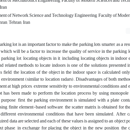
ment of Mechatronics Engineering, Faculty of Modern Sciences and Tech
Iran
ment of Network Science and Technology Engineering, Faculty of Moder
ran, Tehran, Iran
arking lot is an important factor to make the parking lots smarter, as a res
r, which will be a factor to increase the quality of service in the parking 
parking lot, locating objects in it, including locating objects in indoor
 related methods to locate indoors is one of the solutions presented in 
 field, the location of the object in the indoor space is calculated onl
 environment (similar to location radars). Disadvantages of both metho
ent at high prices, extreme sensitivity to environmental conditions and e
empt has been made to perform the location process by using monopole
s purpose, first, the parking environment is simulated with a plate cont
ng finite element-based software, the scatter matrix is ​​obtained for t
 different environmental conditions that have been simulated. After c
uired data are selected and each of these values ​​is assigned to an object p
xt phase, in exchange for placing the object in the new position, the