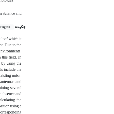
nologies,
n Science and
چکیده
English
ult of which it
lot. Due to the
 environments.
this field. In
y by using the
ds include the
xisting noise.
 antennas and
aining several
he absence and
alculating the
osition using a
 corresponding