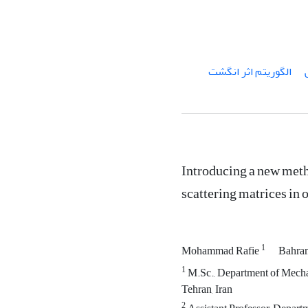
الگوریتم اثر انگشت
Introducing a new meth
scattering matrices in o
1
Mohammad Rafie
Bahram
1
M.Sc., Department of Mechat
Tehran, Iran
2