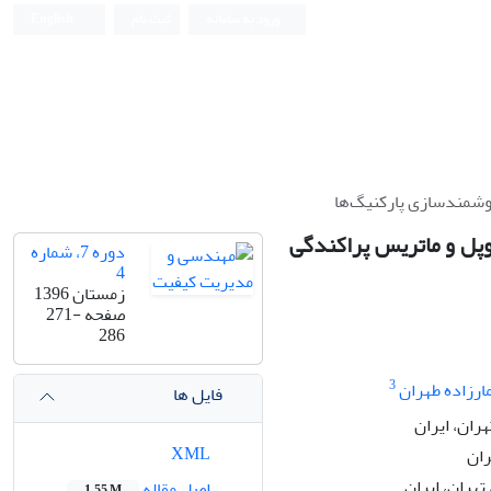
ورود به سامانه
ثبت نام
English
هوشمندسازی پارکنیگ‌ها
نوپل و ماتریس پراکندگی
دوره 7، شماره
4
زمستان 1396
صفحه
271-
286
3
ارزاده طهران
فایل ها
ران، ایران
XML
ران
تهران، ایران
اصل مقاله
1.55 M