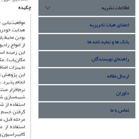
چکیده
اطلاعات نشریه
موقعیت‌یابی 
اعضای هیات تحریریه
هدایت خودرو 
بودن محیط پار
بانک ها و نمایه نامه ها
از امواج رادی
این زمینه اس
راهنمای نویسندگان
مکان‌یاب)، م
تجهیزات اضافی
این پژوهش تلا
ارسال مقاله
انجام پذیرد. 
نرم‌افزار مب
داوران
شبیه‌سازی شد
استفاده از ش
تماس با ما
گرفتن جسم در
مرحله قبل، مک
استفاده از م
کالیبراسیون و