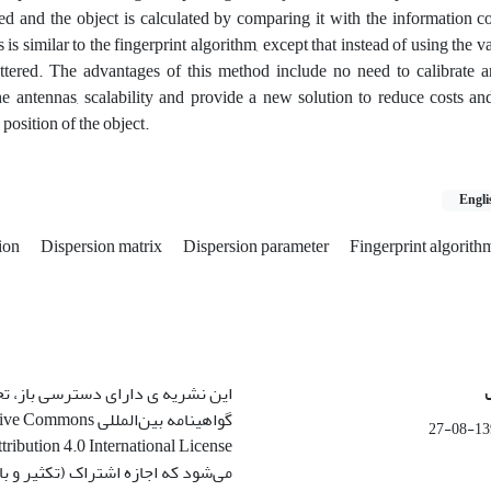
ained and the object is calculated by comparing it with the information co
is similar to the fingerprint algorithm, except that instead of using the val
scattered. The advantages of this method include no need to calibrate 
he antennas, scalability and provide a new solution to reduce costs an
 position of the object.
Engli
tion
Dispersion matrix
Dispersion parameter
Fingerprint algorith
این نشریه ی دارای دسترسی باز، ت
گواهینامه بین‌المللی ommons
1399-
می‌شود که اجازه اشتراک (تکثیر و باز