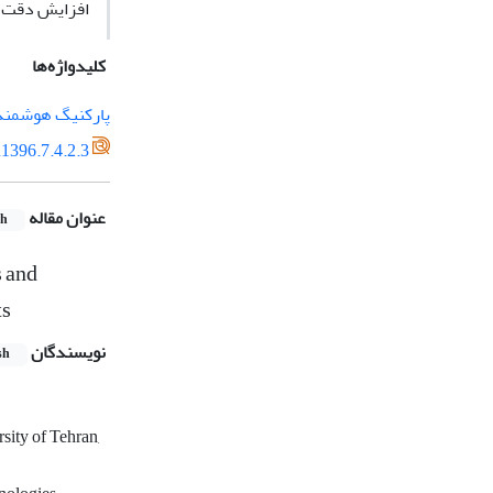
افزایش دقت م
کلیدواژه‌ها
پارکنیگ هوشمند
1396.7.4.2.3
عنوان مقاله
sh
s and
ts
نویسندگان
sh
ity of Tehran,