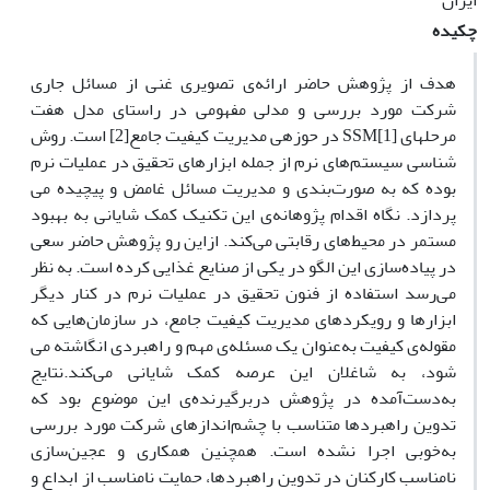
ایران
چکیده
هدف از پژوهش حاضر ارائه‌­ی تصویری غنی از مسائل جاری
شرکت مورد بررسی و مدلی مفهومی در راستای مدل هفت
مرحله­ای [SSM[1 در حوزه­ی مدیریت کیفیت جامع[2] است. روش­‌
شناسی سیستم­‌های نرم از جمله ابزارهای تحقیق در عملیات نرم
بوده که به صورت‌­بندی و مدیریت مسائل غامض و پیچیده می­‌
پردازد. نگاه اقدام پژوهانه­‌ی این تکنیک کمک شایانی به بهبود
مستمر در محیط‌­های رقابتی می­‌کند. ازاین‌ رو پژوهش حاضر سعی
در پیاده­‌سازی این الگو در یکی از صنایع غذایی کرده است. به نظر
می­‌رسد استفاده از فنون تحقیق در عملیات نرم در کنار دیگر
ابزارها و رویکردهای مدیریت کیفیت جامع، در سازمان­‌هایی که
مقوله­‌ی کیفیت به‌عنوان یک مسئله­‌ی مهم و راهبردی انگاشته می­‌
شود، به شاغلان این عرصه کمک شایانی می­‌کند.نتایج
به‌دست‌آمده در پژوهش دربرگیرنده­‌ی این موضوع بود که
تدوین راهبردها متناسب با چشم‌­اندازهای شرکت مورد بررسی
به­‌خوبی اجرا نشده است. هم­چنین همکاری و عجین‌­سازی
نامناسب کارکنان در تدوین راهبردها، حمایت­ نامناسب از ابداع و