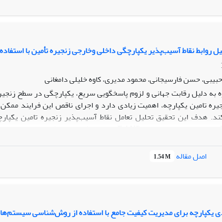
بط نقاط آسیب‌پذیر یکپارچگی داخلی وخارجی زنجیره تأمین با استفاده از دیمتل فازی و ANP فازی در صنایع
بیبی، حسن فارسیجانی، محمود مدیری، کاوه خلیلی دامغانی
ه به دلیل رقابت جهانی و لزوم پاسخگویی سریع، یکپارچگی در سطح زنجیره
یره تامین یکپارچه، اهمیت زیادی دارد و اجرای ناقص این فرایند ممک
ند. هدف این تحقیق تحلیل تعامل نقاط آسیب‌پذیر زنجیره تامین یکپار
F.DEMATEL وجهت رتبه‌بندی عوامل از F.ANP استفاده شد.
د اختصاص دادند وعامل تولید بالاترین رتبه در عوامل تاثیرپذیررا دارا بو
ایی مانند بهبود پراکندگی و تناسب ضعیف شرکا در زنجیره وایجاد شفافیت
اصل مقاله
1.54 M
را کاهش داد وموجبات بهبود تولید فراهم گردد.
دی یکپارچه برای مدیریت کیفیت جامع با استفاده از روش‌شناسی سیستم‌ه