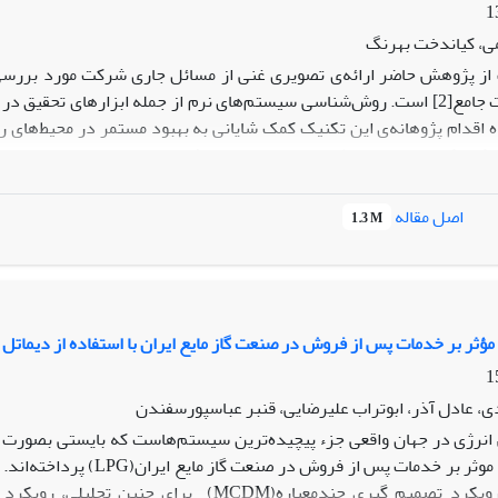
ی، کیاندخت بهرنگ
مدیریت کیفیت جامع[2] است. روش­‌شناسی سیستم­‌های نرم از جمله ابزارهای
اه اقدام پژوهانه­‌ی این تکنیک کمک شایانی به بهبود مستمر در محیط‌­های ر
ذایی کرده است. به نظر می­‌رسد استفاده از فنون تحقیق در عملیات نرم در 
فیت به‌عنوان یک مسئله­‌ی مهم و راهبردی انگاشته می­‌شود، به شاغلان این
ود که تدوین راهبردها متناسب با چشم‌­اندازهای شرکت مورد بررسی به­‌خ
اصل مقاله
1.3 M
دها، حمایت­ نامناسب از ابداع و نوآوری کارکنان و هم­چنین نظام پاداش نا
روی شرکت در تسویه با تأمین‌کنندگان و پیمانکاران از جمله مشکلات ش
مؤثر بر خدمات پس از فروش در صنعت گاز مایع ایران با استفاده از دیماتل 
دی، عادل آذر، ابوتراب علیرضایی، قنبر عباسپورسفندن
نرژی در جهان واقعی جزء پیچیده­‌ترین سیستم­‌هاست که بایستی بصورت ی
تحلیل تعاملات موثر بر خدم
ارزیابی کرد، رویکرد تصمیم گیری چندمعیاره(