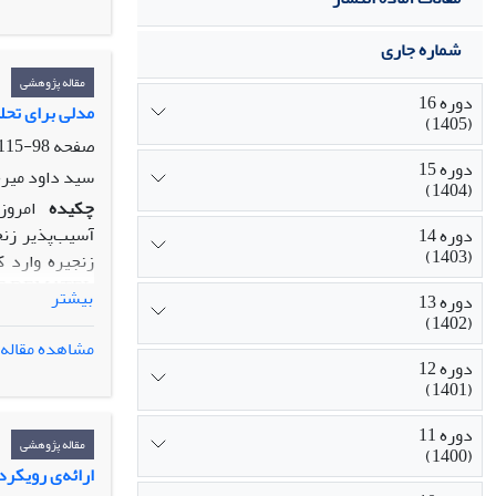
شماره جاری
مقاله پژوهشی
دوره 16
مدلی برای تحلیل روا
(1405)
صفحه
98-115
دوره 15
سید داود میرح
(1404)
چکیده
امروز
آسیب‌پذیر زنج
دوره 14
(1403)
زنجیره وارد ک
بیشتر
دوره 13
یکپارچه به خو
(1402)
وتقویت شاخص‌ه
مشاهده مقاله
زنجیره تامین 
دوره 12
(1401)
دوره 11
مقاله پژوهشی
(1400)
ارائه‌ی رویکر