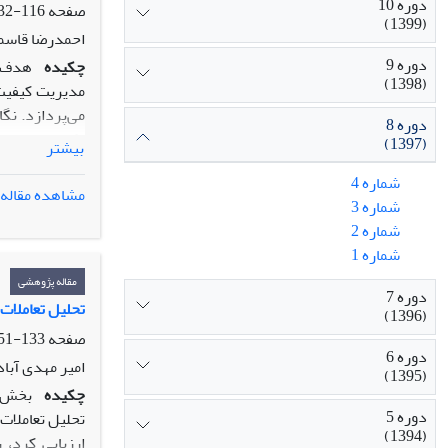
دوره 10
صفحه
116-132
(1399)
احمدرضا قاسم
دوره 9
چکیده
(1398)
می­‌پردازد. نگ
دوره 8
یکی از صنایع غ
(1397)
بیشتر
که مقوله­‌ی کی
شماره 4
ی این موضوع ب
مشاهده مقاله
شماره 3
در تدوین راهبر
شماره 2
و مشکلات پیش 
شماره 1
مقاله پژوهشی
دوره 7
تحلیل تعاملات 
(1396)
[1] Soft System Methodology
صفحه
133-151
دوره 6
امیر مهدی آبا
(1395)
چکیده
بخش ا
[2] Total Quality Management
دوره 5
(1394)