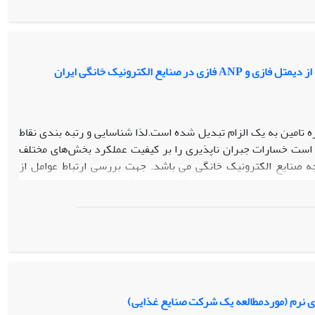
 الکترونیک خانگی ایران
 تامین به یک الزام تبدیل شده است.لذا شناسایی و رتبه بندی نقاط
ن است خسارات جبران ناپذیری را بر کیفیت عملکرد بخش­‌های مختلف
چه صنایع الکترونیک خانگی می باشد. جهت بررسی ارتباط عوامل از
نتایج نشان می‌دهد عوامل محیطی وارتباطی بالاترین تاثیرگذاری را در آسیب پذیری زنجیره تامین
د.همجنین نتایج نشان داد با ایجاد شبکه‌های ارتباطی در سطح زنجیره
 اطلاعات در سطح زنجیره تامین می‌تواند تا حدود زیادی آسیب‌پذیری
ای نرم (موردمطالعه یک شرکت صنایع غذایی)