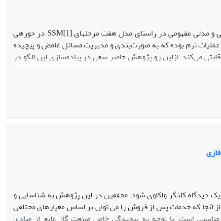
هدف از پژوهش حاضر ارائه‌­ی تصویری غنی از مسائل جاری شرکت مورد بررسی و مدلی مفهومی در راستای مدل هفت مرحله­ای [SSM[1 در حوزه­ی
 تحقیق در عملیات نرم بوده که به صورت‌­بندی و مدیریت مسائل غامض و پیچیده
قابتی می­‌کند. ازاین‌ رو پژوهش حاضر سعی در پیاده­‌سازی این الگو در
کنار دیگر ابزارها و رویکردهای مدیریت کیفیت جامع، در سازمان­‌هایی
 عرصه کمک شایانی می­‌کند.نتایج به‌دست‌آمده در پژوهش دربرگیرنده­‌
وبی اجرا نشده است. هم­چنین همکاری و عجین‌­سازی نامناسب کارکنان
مناسب، نقصان ارتباطات اثربخش با مشتریان و شرکا، تغییرات قیمت ارز
رکت موردبررسی بوده است.
فازی
ک دیدگاه کل­نگر واکاوی شود. محققین در این پژوهش به شناسایی و
ات پس از فروش در صنعت گاز مایع ایران(LPG) پرداخته‌­اند. از آنجا که خدمات پس از فروش را می توان بر اساس معیارهای مختلفی
MCDM) برای چنین تحلیلی، رویکرد مناسبی است. با توجه به پیچیدگی خاص صنعت گاز مایع از مبادی