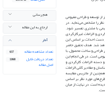
هم رسانی
از از توسعه و طراحی مفهومی
 نظر را مشخص
می­‌نماید
. در
ارجاع به این مقاله
یمی با مشتری تفسیر شود.
رکردی و الزامات غیرکارکردی
در دست احداث بر اساس این
آمار
د شد. هدف تحقیق حاضر
ر طراحی و ساخت محصول، با
تعداد مشاهده مقاله
637
ومی است. در طی انجام این
تعداد دریافت فایل
1,868
و دسته الزامات کارکردی و
اصل مقاله
اسان و مقادیر کمّی الزامات
همچنین از ماتریس مقایسه
طرح‌های مورد نظر بر اساس
دیده است. در نهایت از میان
است.