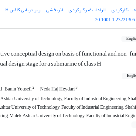
امات کارکردی
الزامات غیرکارکردی
اثربخشی
زیر دریایی کلاس H
20.1001.1.23221305.
Engli
tive conceptual design on basis of functional and non-fu
al design stage for a submarine of class H
Engli
2
3
-Banin Yousefi
Neda Haj Heydari
 Ashtar University of Technology, Faculty of Industrial Engineering, Sh
shtar University of Technology, Faculty of Industrial Engineering, Shah
ring, Malek Ashtar University of Technology, Faculty of Industrial Engi