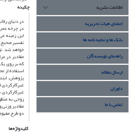
چکیده
اطلاعات نشریه
در دنیای رقاب
اعضای هیات تحریریه
در چرخه عمر
این زمینه
می­
بانک ها و نمایه نامه ها
تفسیر صحیح مج
خواهد شد. تو
راهنمای نویسندگان
مقادیر در مر
که بر روی یک
استفاده از م
ارسال مقاله
پژوهش، ابتدا
غیرکارکردی قر
داوران
غیرکارکردی ب
زوجی به منظو
تماس با ما
مقادیر وزنی و
دو طرح مفهوم
کلیدواژه‌ها