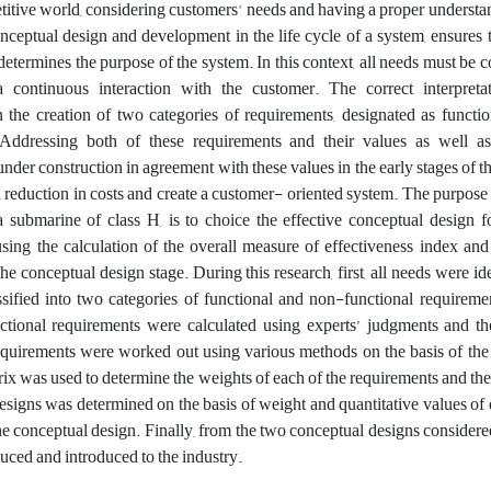
titive world, considering customers' needs and having a proper understa
conceptual design and development in the life cycle of a system, ensures 
determines the purpose of the system. In this context, all needs must be 
 a continuous interaction with the customer. The correct interpreta
in the creation of two categories of requirements, designated as funct
 Addressing both of these requirements and their values as well a
nder construction in agreement with these values in the early stages of the
a reduction in costs and create a customer- oriented system. The purpose 
 submarine of class H, is to choice the effective conceptual design f
using the calculation of the overall measure of effectiveness index an
he conceptual design stage. During this research, first, all needs were ide
ssified into two categories of functional and non-functional requireme
nctional requirements were calculated using experts’ judgments and th
equirements were worked out using various methods on the basis of the 
ix was used to determine the weights of each of the requirements and the
signs was determined on the basis of weight and quantitative values of
he conceptual design. Finally, from the two conceptual designs considered
duced and introduced to the industry.