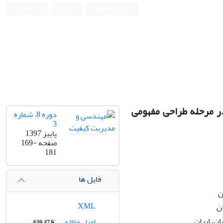
ورود به سامانه
ثبت نام
English
ر مرحله طراحی مفهومی
دوره 8، شماره
3
پاییز 1397
صفحه
169-
181
فایل ها
ن
XML
ن
ن، ایران
اصل مقاله
639.47 K