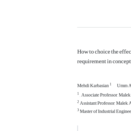
How to choice the effec
requirement in conceptu
1
Mehdi Karbasian
Umm Al
1
, Associate Professor, Malek
2
Assistant Professor, Malek A
3
Master of Industrial Enginee