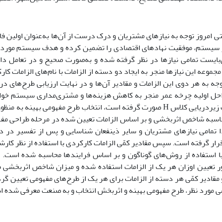
تی امروز توجه به نیازهای مشتریان و درک درست از آن‌ها به‌عنوان اولین ف
 سیستم، موفقیت نهادهای اقتصادی را تضمین کرده و هدف سیستم مورد
‌بایست
تمامی نیازها در نظر گرفته شده و به‌صورت صحیح و در تعامل دا
موعه این نیازها منجر به ایجاد دو دسته از الزامات با نام‌های الزامات کا
جه به هر دوی این الزامات و مقادیر آن‌ها و در نهایت ارزیابی طرح‌های 
احل اولیه چرخه عمر منجر به کاهش هزینه‌ها و
مشتری­‌مداری
سیستم خواه
 زیردریایی کلاس
H
صورت گرفته است، انتخاب طرح مفهومی بهینه به منظو
حاسبه شاخص اثربخشی و بر اساس الزامات تعیین شده در مرحله طراحی مفه
 تمامی نیازهای مشتریان و سایر ذینفعان شناسایی و پس از تفسیر در د
ار گرفته است. سپس مقادیر کمّی الزامات کارکردی با استفاده از نظر کارشن
ا استفاده از روش‌های گوناگون و بر اساس فرایندها محاسبه شده است. 
ر تعیین اوزان هر یک از الزامات استفاده شده و میزان شاخص اثربخشی 
 مقادیر کمّی هر دسته از الزامات برای هر یک از طرح‌های مفهومی تعیین گر
ی مورد نظر، طرح مفهومی بهینه و اثربخش انتخاب و به صنعت معرفی شده 