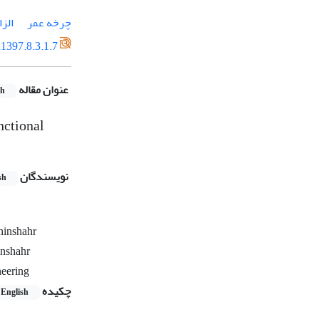
چرخه عمر
الز
1397.8.3.1.7
عنوان مقاله
sh
nctional
نویسندگان
sh
ahinshahr
inshahr
neering
چکیده
English