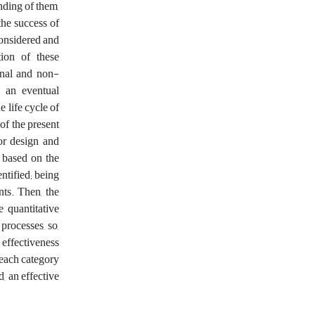
nding of them,
the success of
considered and
tion of these
ional and non-
s an eventual
 life cycle of
of the present
or design and
d based on the
ntified; being
nts. Then, the
e quantitative
processes, so,
 effectiveness
 each category
, an effective