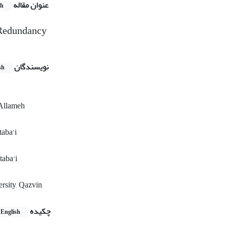
عنوان مقاله
sh
 Redundancy
نویسندگان
sh
 Allameh
taba’i
taba’i
rsity, Qazvin,
چکیده
English