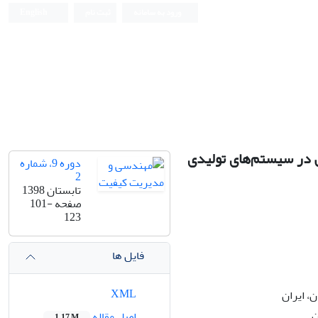
ورود به سامانه
ثبت نام
English
 در سیستم‌های تولیدی
دوره 9، شماره
2
تابستان 1398
صفحه
101-
123
فایل ها
XML
، ایران
ن
اصل مقاله
1.17 M