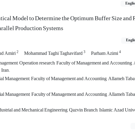
Engli
ical Model to Determine the Optimum Buffer Size and
arallel Production Systems
Engli
2
3
4
d Amiri
Mohammad Taghi Taghavifard
Parham Azimi
anagement, Operation research, Faculty of Management and Accounting,
n, Iran.
rial Management, Faculty of Management and Accounting, Allameh Taba
ial Management, Faculty of Management and Accounting, Allameh Taba
ndustrial and Mechanical Engineering, Qazvin Branch, Islamic Azad Unive