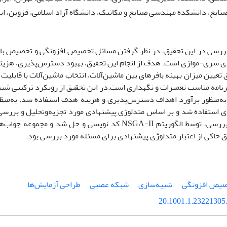
ایع، دانشکده مهندسی صنایع و مکانیک، دانشگاه آزاد اسلامی، قزوین، ای
ررسی در این تحقیق، در نظر گرفتن مسائل تخصیص افزونگی و تخصیص باف
 سری-موازی است. هدف از انجام این تحقیق، بهبود دسترس‌پذیری، هزین
ق تعیین میزان بهینه بافرهای بین ماشین‌آلات، انتخاب ماشین‌آلات با قابلیت 
نامه مناسب تعمیرات و نگهداری است.در این تحقیق از رویکرد ترکیبی شبی
‌منظور برآورد اهداف دسترس‌پذیری و هزینه هدف استفاده شد. به‌منظو
 استفاده شد و بر اساس متدلوژی پیشنهادی مورد تجزیه‌وتحلیل و بررسی
مسئله مورد بررسی، توسط الگوریتم NSGA-II کد نویسی و حل شد و
 حاکی از اعتبار متدلوژی پیشنهادی برای مسئله مورد بررسی بود.
یص افزونگی
شبیه‌سازی
شبکه عصبی
طراحی آزمایش‌ها
20.1001.1.23221305.