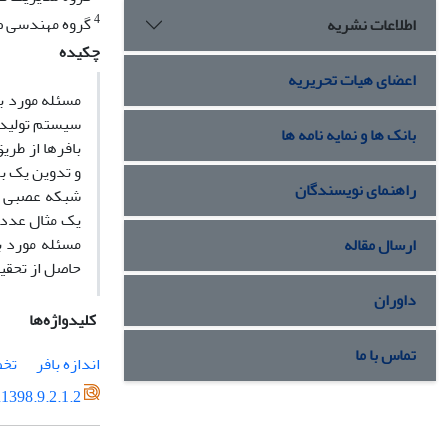
4
گروه مهندسی صن
اطلاعات نشریه
چکیده
اعضای هیات تحریریه
مسئله مورد ب
سیستم تولیدی
بانک ها و نمایه نامه ها
بافرها از طری
و تدوین یک بر
راهنمای نویسندگان
شبکه عصبی به
یک مثال عددی
ارسال مقاله
حاصل از تحقیق
داوران
کلیدواژه‌ها
تماس با ما
اندازه بافر
تخص
1398.9.2.1.2