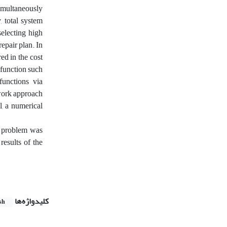
simultaneously
, total system
selecting high
epair plan. In
ed in the cost
 function such
functions via
twork approach
l, a numerical
e problem was
esults of the
کلیدواژه‌ها
sh