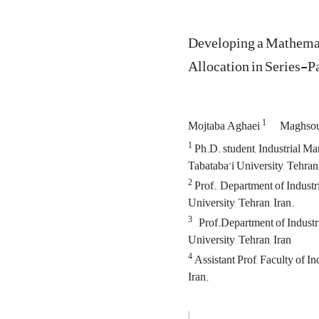
Developing a Mathemat
Allocation in Series-P
1
Mojtaba Aghaei
Maghsou
1
Ph.D. student, Industrial M
Tabataba’i University, Tehra
2
Prof., Department of Indust
University, Tehran, Iran.
3
Prof.Department of Industr
University, Tehran, Iran
4
Assistant Prof, Faculty of I
Iran.