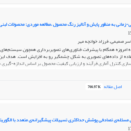
زمانی به منظور پایش و آنالیز رنگ محصول ،مطالعه موردی: محصولات لبنی
اسر صمیمی، فرزاد خوانچه مهر
 امروزه همگام با پیشرفت فناوری‌های تصویربرداری همچون سیستم‌های ب
تفاده از داده‌های تصویری به شکل چشمگیر رو به افزایش است. هدف ا
ه‌سازی کنترل آماری فرآیند و ارزیابی کیفیت محصول بر اساس اندازه-گیری
پردازش تصویر، محتوای رنگ هر پیکسل در فرمت b
د. از طریق ترسیم نمودارهای کنترل چند متغیره بردار میانگین و ماتریس
ی تعمیم‌یافته برای تخمین نقطه تغییر استفاده‌شده است. نتایج حاصل از یک
اصل مقاله
766.97 K
 را نشان می‌دهد.
مسئله‌ی تصادفی پوشش حداکثری تسهیلات پیشگیرانه‌ی متعدد با الگوریتم