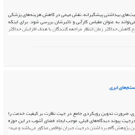
اقبت‌های بهداشتی پیشگیرانه، نقش مهمی در کاهش هزینه‌های پزشکی
تواند به عنوان مقیاس کارآیی و تاثیرشان بررسی شود. برای اینکه
 کاهش حداکثر زمان انتظار مراجعه کنندگان با هدف افزایش حداکثر
مقدار پوشش‌دهی بررسی گردد. روش تحقیق پژوهش حاضر از نوع مدلسازی ریاضی است. تجزیه و تحلیل اطلاعات با استفاده از نرم‌فزار Matlab انجام شده و
لگوریتم‌های متاهیورستیک در نرم‌افزار Minitab مقایسه شده است. از نتایج این تحقیق، می توان به افزایش پوشش توسط تسهیلات
پیشگیرانه و افزایش زمان انتظار اشاره نمود. از دیگر نتایج این تحقیق، مقایسه‌ی کارایی هر یک از الگوریتم‌های فرا ابتکاری NSGAII و MOIWO نسبت به
تم‌های ابری
ابری، ضرورت تدوین رویکردی جامع در جهت نظارت بر کیفیت خدمت را
درجهت پیوند دیدگاه‌های قبلی، موجب ایجاد فضای آشوب در این حوزه
ین پژوهش گام برداشتن درجهت جبران نواقص مذکور می­‌باشد و مهم­
سطح سرویس در سیستم های ابری می باشد. دیدگاه پیشنهادی برخلاف