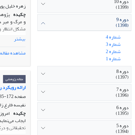
دوره 10
زهره خلیل پور
(1399)
چکیده
پژوهش
دوره 9
و مرگ و میر د
(1398)
مشکل انتظار و
شماره 4
بیشتر
شماره 3
شماره 2
مشاهده مقاله
شاخص‌های تعر
شماره 1
دوره 8
(1397)
مقاله پژوهشی
ارائه رویکرد
دوره 7
(1396)
صفحه
172-185
نفیسه فارغ زا
دوره 6
چکیده
امروز
(1395)
ایجاب می­‌نما
دوره 5
تحقیقاتی و درک
(1394)
ترین دستاورد 