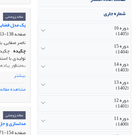
شماره جاری
مقاله پژوهشی
یک مدل فضایی-
دوره 16
(1405)
صفحه
138-153
ناصر صفایی، ی
دوره 15
چکیده
چکیده
(1404)
تولیدی با اس
دوره 14
به‌منظور پیاد
(1403)
بیشتر
برآورد می‌شون
دوره 13
نسبت درستنمای
(1402)
مشاهده مقاله
روش پیشنهادی
دوره 12
(1401)
مقاله پژوهشی
دوره 11
مدلسازی و حل 
(1400)
صفحه
154-171