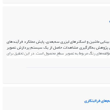
ینایی ماشین و اسکنرهای لیزری سه‌بعدی، پایش عملکرد فرآیندهای
ین پژوهش به‌کارگیری مشاهدات حاصل از یک سیستم پردازش تصویر
 مؤلفه‌های رنگ مربوط به تصویر سطح محصول است. در این تحقیق برای
L*a** تعریف می‌شود. سپس، با به‌کارگیری مدل اتورگرسیو فضایی مجموعۀ پارامترهای مربوط به هر تصویر
 کوواریانس ضرایب تحت پایش قرار می‌گیرند. نهایتاً از روش آزمون
 مطالعه موردی مربوط به صنایع تولید فرآورده‌های لبنی نحوه کاربرد
‌های فراابتکاری