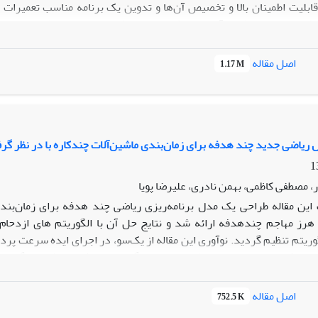
 قابلیت اطمینان بالا و تخصیص آن‌ها و تدوین یک برنامه مناسب تعمیرات
بکه عصبی به‌منظور برآورد اهداف دسترس‌پذیری و هزینه هدف استفاده شد
ای پارتو به دست آمد.نتایج حاصل از تحقیق حاکی از اعتبار متدلوژی پیشنه
اصل مقاله
1.17 M
ریاضی جدید چند هدفه برای زمان‌بندی ماشین‌آلات چندکاره با در نظر گر
، مصطفی کاظمی، بهمن نادری، علیرضا پویا
ین مقاله طراحی یک مدل برنامه‌ریزی ریاضی چند هدفه برای زمان‌بند
 هرز مهاجم چندهدفه ارائه شد و نتایج حل آن با الگوریتم های ازدحا
گوریتم تنظیم گردید. نوآوری این مقاله از یک‌سو، در اجرای ایده سرعت پرد
مین کیفیت، سرعت پردازش و میزان بارگیری در ماشین تنظیم می‌گردد و
ل طراحی شد. برای تحلیل عملکرد الگوریتم های حل، سی مسألة نمونه با ا
ی بر علف هرز مهاجم چندهدفه بیش از سایر الگوریتم‌ها قادر به حل و پاسخ
اصل مقاله
752.5 K