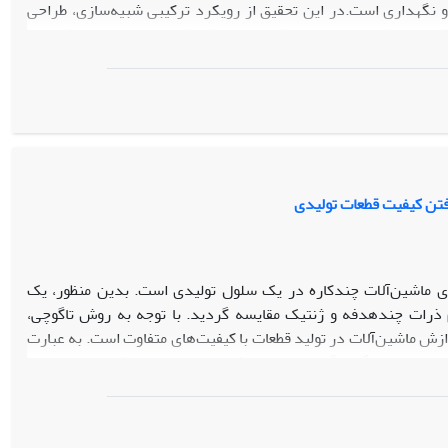
 و نگهداری است.در این تحقیق از رویکرد ترکیبی شبیه‌سازی، طراحی
. به‌منظور تحلیل مدل پیشنهادی از یک مثال عددی استفاده شد و بر
اساس متدلوژی پیشنهادی مورد تجزیه‌وتحلیل و بررسی قرار گرفت. مدل مربوط به مسئله مورد بررسی، توسط الگوریتم NSGA-II کد نویسی و حل شد و
ادی برای مسئله مورد بررسی بود.
فتن کیفیت قطعات تولیدی
ی ماشین‌آلات چندکاره در یک سلول تولیدی است. بدین منظور، یک
م ذرات چندهدفه و ژنتیک مقایسه گردید. با توجه به روش تاگوچی،
ازش ماشین‌آلات در تولید قطعات با کیفیت‌های متفاوت است. به عبارت
 از سوی دیگر، الگوریتم چندهدفه با ساختار جدید کروموزونی برای
بعاد مختلف، طراحی و هریک ده نوبت اجرا شد. تحلیل نتایج نشان داد
‌گویی به مسائل بوده است.