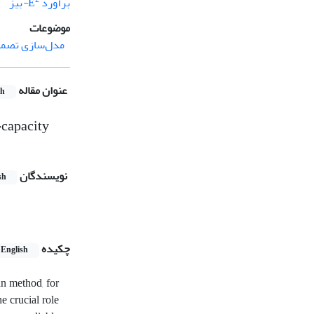
برآورد E
-
بیز
موضوعات
مدل‌سازی تصمیم
عنوان مقاله
sh
-capacity
نویسندگان
sh
چکیده
English
n method, for
e crucial role