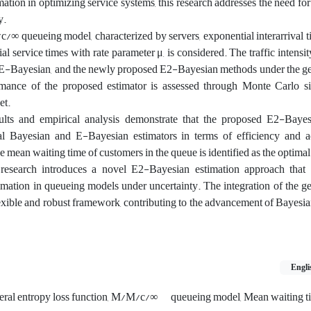
mation in optimizing service systems, this research addresses the need for
y.
 queueing model, characterized by servers, exponential interarrival t
l service times with rate parameter μ, is considered. The traffic intensit
 E-Bayesian, and the newly proposed E2-Bayesian methods under the ge
rmance of the proposed estimator is assessed through Monte Carlo s
et.
ults and empirical analysis demonstrate that the proposed E2-Bayes
nal Bayesian and E-Bayesian estimators in terms of efficiency and 
e mean waiting time of customers in the queue is identified as the optimal
esearch introduces a novel E2-Bayesian estimation approach that 
imation in queueing models under uncertainty. The integration of the g
lexible and robust framework, contributing to the advancement of Bayesia
Engli
eral entropy loss function, M/M/c/∞
queueing model, Mean waiting t