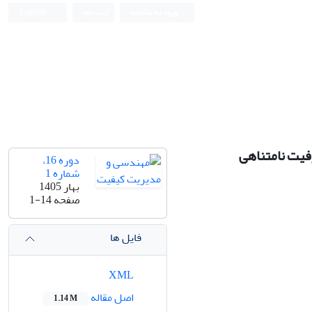
ورود به سامانه
ثبت نام
English
دوره 16،
شماره 1
بهار 1405
صفحه
1-14
فایل ها
XML
اصل مقاله
1.14 M