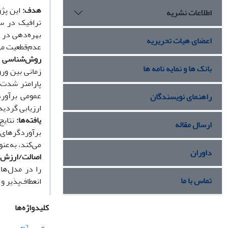
هدف:
این پژو
اطلاعات نشریه
ترافیک در س
بهره‌دهی در ب
اعضای هیات تحریریه
عدم‌قطعیت می
روش‌شناسی 
بانک ها و نمایه نامه ها
زمانی بین ورو
پارامتر شدت 
عمومی برآورد
راهنمای نویسندگان
ارزیابی گردید
یافته
ها:
نتایج
ارسال مقاله
برآوردگرهای 
می‌کند، به‌عنو
داوران
اصالت/ارزش‌ا
را در مدل‌ها
تماس با ما
انعطاف‌پذیر و
کلیدواژه‌ها
2