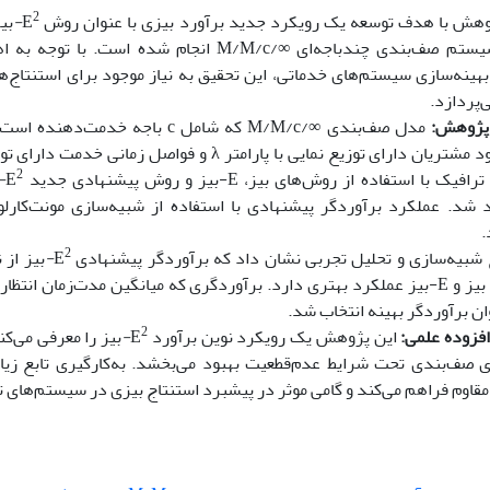
2
هش با هدف توسعه‌ یک رویکرد جدید برآورد بیزی با عنوان روش
E
-
بی
یستم صف‌بندی چندباجه‌ای
∞
/M/M/c
انجام شده است. با توجه به 
هینه‌سازی سیستم‌های خدماتی، این تحقیق به نیاز موجود برای استنتاج‌ه
‌پردازد.
پژوهش:
مدل صف‌بندی
M/M/c/∞
که شامل c
باجه خدمت‌دهنده است، 
د مشتریان دارای توزیع نمایی با پارامتر
λ
و فواصل زمانی خدمت دارای توزیع
2
ترافیک با استفاده از روش‌های بیز،
E
-
بیز و روش پیشنهادی جدید
E
-
 شد. عملکرد برآوردگر پیشنهادی با استفاده از شبیه‌سازی مونت‌کارلو
.
2
 شبیه‌سازی و تحلیل تجربی نشان داد که برآوردگر پیشنهادی
E
-
بیز از 
بیز و
E
-
بیز عملکرد بهتری دارد. برآوردگری که میانگین مدت‌زمان انتظا
ان
برآوردگر
بهینه
انتخاب
شد.
2
فزوده علمی:
این پژوهش یک رویکرد نوین برآورد
E
-
بیز
را معرفی می‌کن
ی صف‌بندی تحت شرایط عدم‌قطعیت بهبود می‌بخشد. به‌کارگیری تابع زیا
 مقاوم فراهم می‌کند و گامی موثر در پیشبرد استنتاج بیزی در سیستم‌های ت