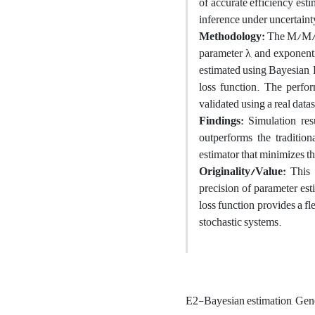
of accurate efficiency esti
inference under uncertaint
Methodology:
The M/M/c/∞
parameter λ, and exponentia
estimated using Bayesian,
loss function. The perfo
validated using a real datas
Findings:
Simulation res
outperforms the traditio
estimator that minimizes th
Originality/Value:
This r
precision of parameter est
loss function provides a f
stochastic systems.
E2-Bayesian estimation, Gen