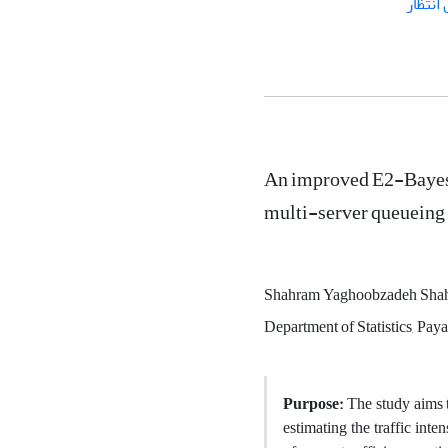
انتظار
An improved E2-Bayesia
multi-server queueing
Shahram Yaghoobzadeh Shah
Department of Statistics, Pay
Purpose:
The study aims 
estimating the traffic int