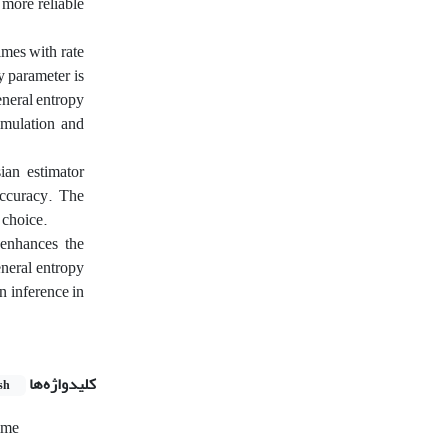
 more reliable
imes with rate
y parameter is
neral entropy
imulation and
ian estimator
accuracy. The
 choice.
enhances the
eneral entropy
n inference in
کلیدواژه‌ها
sh
ime