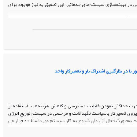
ی در بهینه‌سازی سیستم‌های خدماتی، این تحقیق به نیاز موجود برای
ظر گرفته شد. فواصل زمانی بین ورود مشتریان دارای توزیع نمایی با
2
 با استفاده از روش‌های بیز،
E
-
بیز و روش پیشنهادی جدید
E
-
بیز
سازی مونت‌کارلو و یک مجموعه‌داده واقعی ارزیابی گردید.
 کارایی و دقت نسبت به برآوردگرهای بیز و
E
-
بیز عملکرد بهتری دارد.
دگر
بهینه
انتخاب
شد.
کند که دقت برآورد پارامترها را در مدل‌های صف‌بندی تحت شرایط
ر و مقاوم فراهم می‌کند و گامی موثر در پیشبرد استنتاج بیزی در
ا در نظرگیری اشتراک بار و تعمیرکار واحد
ت حداکثر نمودن قابلیت دسترسی و کاهش هزینه­‌ها با استفاده از
ز نیروی تعمیرکار باسیاست نگهداشت و مرخصی در سیستم توزیع انرژی
 به‌صورت فعال از زمان شروع به کار سیستم مورداستفاده قرار می­‌
یکی با افزونگی فعال در یک شناور در نظر گرفته‌شده است که هدف