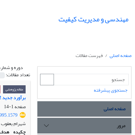
مهندسی و مدیریت کیفیت
صفحه اصلی
فهرست مقالات
دوره و شماره
تعداد مقالات:
جستجوی پیشرفته
مقاله پژوهشی
برآورد جدید E2-بیز پارامتر بهره‌دهی سیستم صف‌بندی چند باجه‌ای با ظرفیت نامتناهی
صفحه
1-14
صفحه اصلی
3995.1579
شهرام یعقوب ز
مرور
چکیده
هدف: