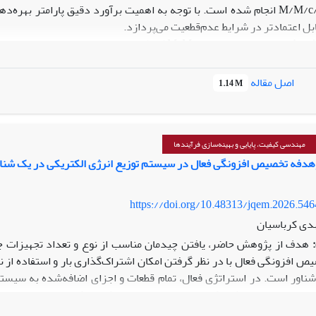
/M/
انجام شده است. با توجه به اهمیت برآورد دقیق
پارامتر
بهره‌ده
بل اعتمادتر در شرایط عدم‌قطعیت می‌پردازد.
ژوهش:
مدل صف‌بندی
M/M/c/∞
که شامل c
باجه خدمت‌دهنده است، در‌ن
صل زمانی خدمت دارای توزیع نمایی با پارامتر
μ
است. پارامتر شدت ترافیک
آنتروپی عمومی برآورد شد. عملکرد برآوردگر پیشنهادی با استفاده از شبیه‌
اصل مقاله
1.14 M
2
شبیه‌سازی و تحلیل تجربی نشان داد که برآوردگر پیشنهادی
E
-
بیز از نظر
میانگین مدت‌زمان انتظار مشتریان در صف را حداقل می‌کند، به‌عنوان
برآور
2
فزوده علمی:
این پژوهش یک رویکرد نوین برآورد
E
-
بیز
را معرفی می‌
ود می‌بخشد. به‌کارگیری تابع زیان آنتروپی عمومی چارچوبی انعطاف‌پذی
مهندسی کیفیت، پایایی و بهینه‌سازی فرآیندها
دفی به‌شمار می‌آید.
هدفه تخصیص افزونگی فعال در سیستم توزیع انرژی الکتریکی در یک شناور ب
https://doi.org/10.48313/jqem.2026.54
دی کرباسیان
هدف از پژوهش حاضر، یافتن چیدمان مناسب از نوع و تعداد تجهیزات جه
ص افزونگی فعال با در نظر گرفتن امکان اشتراک‌گذاری بار و استفاده ا
ناور است. در استراتژی فعال، تمام قطعات و اجزای اضافه‌شده به سیستم
 زمانی خراب می‌شود که تمام اجزا دچار خرابی شده باشند.
ژوهش:
در پژوهش حاضر یک مدل دو هدفه برای سیستم توزیع انرژی الکتر