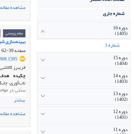
اول آن هزینه 
مشاهده مقاله
الگوریتم ژنت
شماره جاری
خرابی می­‌گردد
نگهداشت و مرخ
دوره 16
(1405)
گردد. در زمان 
مقاله پژوهشی
پیشین، تعمیر 
بهینه‌سازی شب
شماره 1
برود.
صفحه
39-62
یافته
ها:
نتایج
دوره 15
4808.1595
افزایش قابلیت
(1404)
فریبرز کالاشی،
در جهت سیاست
دوره 14
چکیده
هدف:
اصالت/ارزش‌اف
(1403)
تاب‌آوری، چاب
های مدیریتی د
سنتی در مواجه
دوره 13
دارند.
(1402)
بیشتر
روش‌شناسی پ
دوره 12
فصلی در ورودی
مشاهده مقاله
(1401)
نظام‌مند ادبی
از تکنیک تاپس
دوره 11
توسعه داده شد