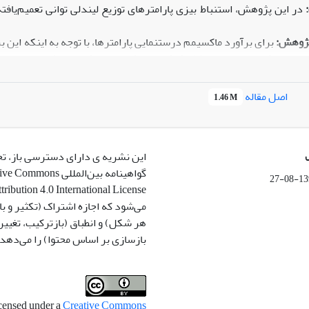
در این پژوهش، استنباط بیزی پارامترهای توزیع لیندلی توانی تعمیم‌یاف
ژوهش:
برای برآورد ماکسیمم درستنمایی پارامترها، با توجه به اینکه این 
لگوریتم EM استفاده شده و ماتریس اطلاع فیشر به‌منظور ساخت فواصل اطمینان مجان
مربع
اصل مقاله
1.46 M
ادی، مطالعات شبیه‌سازی انجام شده و نتایج حاصل از دو روش بیزی مقایس
یافته‌ها نشان می‌دهند که روش MCMC در برآورد پارام
برخورداراست. در توزیع‌های با پارامتر
این نشریه ی دارای دسترسی باز، ت
گواهینامه بین‌المللی ommons
ه‌ی واقعی برای نشان دادن کاربرد عملی روش‌های پیشنهادی ارایه می‌شود
1399-
زوده علمی:
با توجه به اینکه تاکنون هیچ مطالعه‌ای در خصوص توزیع لیند
می‌شود که اجازه اشتراک (تکثیر و باز
ت، یافته‌های این پژوهش می‌تواند برای مطالعات بعدی مورداستفاده قرار گی
هر شکل) و انطباق (بازترکیب، تغیی
بازسازی بر اساس محتوا) را می‌دهد.
icensed under a
Creative Commons