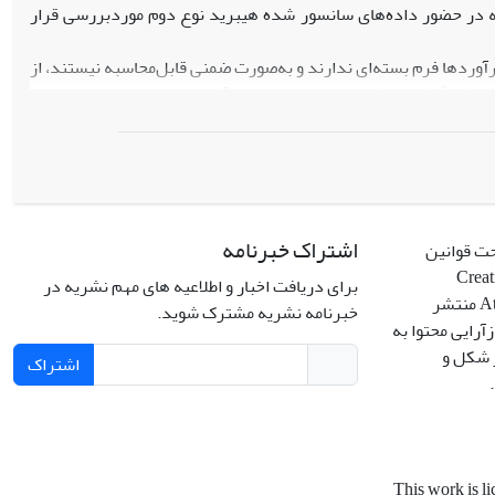
ته در حضور داده‌های سانسور شده‌ هیبرید نوع دوم مورد‌بررسی قرار
برآوردها فرم بسته‌ای ندارند و به‌صورت ضمنی قابل‌محاسبه نیستند، از
بی به‌کار گرفته می‌شود. در ادامه، برای برآورد پارامترهای توزیع لیندلی
توانی تعمیم‌یافته که در این مقاله با نماد EPL نمایش داده می‌شود، دو روش بیزی، شامل تقریب لیندلی و زنجیره مارکوف مونت‌کارلو (MCMC)، تحت تابع زیان
ات خطا مورد‌استفاده قرار می‌گیرند. سپس، فواصل اطمینان بیشینه‌ پسین (HPD) بر اساس برآوردهای بیزی محاسبه می‌شود. به‌منظور ارزیابی عملکرد
ه می‌شوند.
ترهای توزیع سه‌پارامتری، دارای اریبی کمتر بوده و نسبت به‌تقریب لیندلی از سازگاری بیشتری
های زیاد، روش MCMC برآوردهای بهتری نسبت به‌تقریب لیندلی ارایه می‌دهد و همگرایی در این حالت سریع‌تر رخ
اشتراک خبرنامه
حت قوانین
می‌دهد. MSE برآوردها در تقریب لیندلی با توجه به جدول 2 خیلی بیشتر از پراکندگی داده‌ها با حجم نمونه مشابه از روش MCMC در جدول 3 است. در پایان،
Creative C
.
برای دریافت اخبار و اطلاعیه های مهم نشریه در
Attribution 4.0 International License منتشر
لی توانی تعمیم‌یافته در حضور داده‌های سانسور شده هیبرید نوع دوم
خبرنامه نشریه مشترک شوید.
آرایی محتوا به
رد.
ر شکل و
اشتراک
This work is l