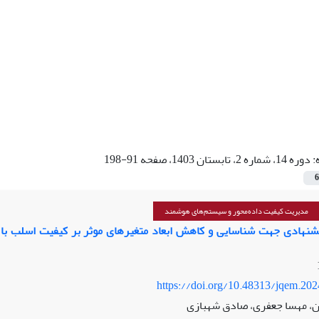
:
دوره 14، شماره 2، تابستان 1403، صفحه 91-198
6
مدیریت کیفیت داده‌محور و سیستم‌های هوشمند
یشنهادی جهت شناسایی و کاهش ابعاد متغیرهای موثر بر کیفیت اسلب با ر
https://doi.org/10.48313/jqem.20
ن، مهسا جعفری، صادق شهبازی