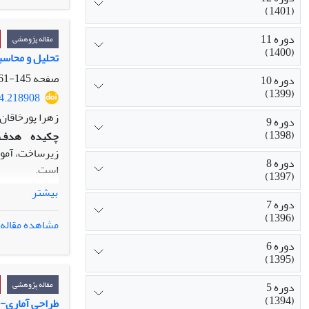
هزینه‌ای موجو
(1401)
دوره 11
مقاله پژوهشی
(1400)
تحلیل و محاسب
صفحه
145-161
دوره 10
(1399)
24.218908
زهرا پورخاقان
دوره 9
(1398)
چکیده
هدف:
زیرساخت، آموز
دوره 8
است.
(1397)
روش‌شناسی پ
بیشتر
شاخص‌های کیف
دوره 7
(1396)
یافته‌ه
ا:
مشاهده مقاله
زیرساخت عملکر
دوره 6
اصالت/ارزش‌ا
(1395)
پژوهش، تصویری
مقاله پژوهشی
دوره 5
(1394)
طراحی آماری-اقتص