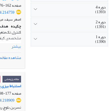
صفحه
162-176
دوره 4
(1393)
24.214759
اصغر سیف، میت
دوره 2
چکیده
هدف:
(1391)
کنترل تک‌متغی
دوره 1
مشخصه‌ی کیفیت
(1390)
مشخصه‌ی کیفیت
بیشتر
دارند تمییز قا
روش‌شناسی پ
مشاهده مقاله
ارزیابی قرار م
با فاصله‌ی نم
هزینه بر روی 
یافته‌ها:
نتایج
مقاله پژوهشی
اصالت/ارزش ا
استنباط بیزی پ
مورد ارزیابی ق
صفحه
177-198
24.218909
نسرین بلوچ رو