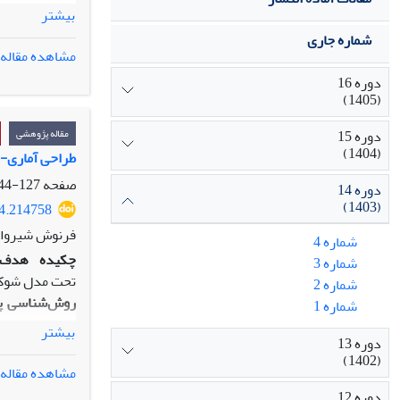
سپس در ابعاد 
بیشتر
یافته‌ها:
شماره جاری
نسبت به هزینه
مشاهده مقاله
اصالت/ارزش‌اف
دوره 16
(1405)
عملکرد آن‌ها د
در محیط‌های ص
دوره 15
مقاله پژوهشی
(1404)
طراحی آماری-اقتصادی واقع‌بینانه نمودار
صفحه
127-144
دوره 14
(1403)
24.214758
فرنوش شیروانی
شماره 4
چکیده
هدف:
شماره 3
تحت مدل شوک بر12 است. این مدل با هدف کاهش خطای برآورد هزینه در واحد زمان چرخ
شماره 2
روش‌شناسی پ
شماره 1
همچنین تابع ه
بیشتر
دوره 13
یافته
ها:
نتایج 
(1402)
افزایش احتمال
مشاهده مقاله
اصالت/ارزش‌ا
دوره 12