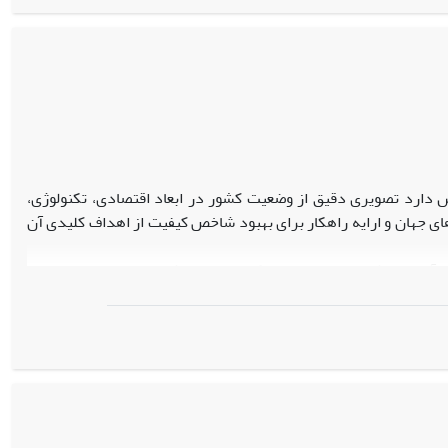
وک‌های چندگانه ارایه می‌دهد
.
ش با هدف سنجش جامع کیفیت کلی ایران در سال 2023، تلاش دارد تصویری دقیق از وضعیت کشور در ابعاد اقتصادی، تکنولوژی،
ی جهان و ارایه راهکار برای بهبود شاخص کیفیت از اهداف کلیدی آن
 آنتروپی شانون وزن‌دهی و یکپارچه‌سازی شده‌اند. پس از استخراج
شاخص کلی کیفیت ایران برابر با 0.449 برآورد شده که کمتر از میانگین جهانی (0.53) است و رتبه 72 را در میان 130 کشور دارد. ایران در بخش
فیت ایران با مدل آنتروپی شانون و ترکیب چندبعدی پرداخته است.
است‌گذاری آینده فراهم می‌سازد.