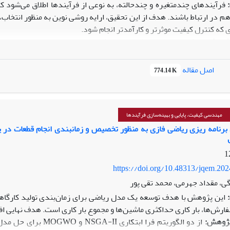
فرآیندهای چندمتغیره و چندحالته، به نوعی از فرآیندها اطلاق می‌شود که 
م در ارتباط باشند. هدف از این تحقیق، ارایه روشی نوین به منظور انتخا
ی که کنترل کیفیت موثرتر و کارآمدتر انجام شود.
ژوهش:
روش تحقیق این مطالعه از نوع کاربردی و توصیفی است. در این 
ای اصلی (
PCA
)، رگرسیون و بررسی همبستگی بین متغیرها استفاده شد
داده‌های واقعی از فرآیند تولید اسلب‌های فولادی در شرکت فولاد مبارکه ا
اصل مقاله
774.14 K
 تولید اسلب شامل سه مرحله اصلی کوره، متالورژی ثانویه و ریخته‌گری بود
 کوره، تعداد 9 متغیر اولیه به 3 گروه تقسیم شد و تحلیل همبستگی و
و نتایج پس از ارایه به خبرگان، مورد تایید قرار گرفت. یافته‌ها نشان دا
دهد.
مهندسی کیفیت، پایایی و بهینه‌سازی فرآیندها
فزوده علمی:
نوآوری این تحقیق در ترکیب تکنیک‌های یادگیری ماشین و کاه
. این روش در شرایطی که روش‌های سنتی ناکارآمد هستند، می‌تواند ابزار 
https://doi.org/10.48313/jqem.20
، مقداد جهرمی، محمد تقی پور
این پژوهش با هدف توسعه یک مدل ریاضی برای زمان‌بندی تولید کارگاهی
ارش‌ها، بار کاری حداکثری ماشین‌ها و مجموع بار کاری است. هدف نهایی ا
پژوهش:
از دو الگوریتم فرا ابتکاری
NSGA-II و OGWO