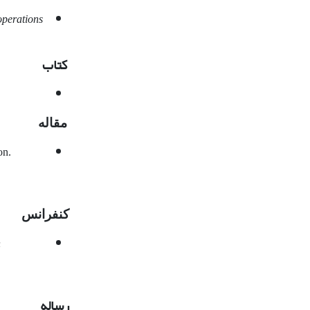
operations
کتاب
مقاله
on.
کنفرانس
h
رساله