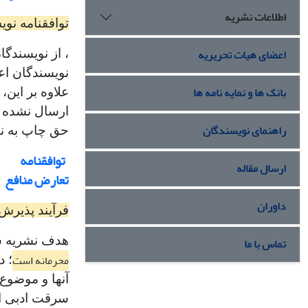
اطلاعات نشریه
توافقنامه نوی
اعضای هیات تحریریه
، از نویسندگا
نویسندگان اعل
بانک ها و نمایه نامه ها
علاوه بر این،
ارسال نشده و
راهنمای نویسندگان
حق چاپ به نو
توافقنامه
ارسال مقاله
تعارض منافع
داوران
فرآیند پذیرش 
هدف نشریه سر
تماس با ما
محرمانه است
؛ د
آنها و موضوع