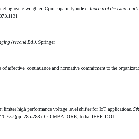
Journal of
decisions and 
modeling using weighted Cpm capability index.
873.1131
raging (second Ed.)
. Springer.
s of affective, continuance and normative commitment to the organizati
5t
limiter high performance voltage level shifter for IoT applications.
(ICCES)
(pp. 285-288). COIMBATORE, India: IEEE.
DOI: