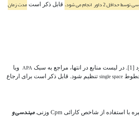
.
ط حداقل 2 داور انجام می شود
مدت زمان
قابل ذکر است
APA
بک
وبا
تنظیم شود. قابل ذکر است برای ارجاع
single space
.
مهندسی و