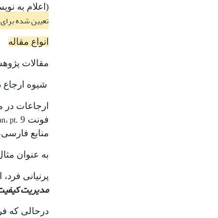
(اعلام به نویسند
تعیین شده برای فرآی
انواع مقاله
مقالات پژوهش
شیوه ارجاع 
ارجاعات در متن مقاله
فونت
. 9 تایپ و شماره گذاری می‌گردد. فاصله بین خطوط
n، pt
منابع فارسی،
به عنوان مثال
پرنیانی فرد، امیر؛ ایزدبخش، حمیدرضا
مدیریت کیفیت
درحالی که فر