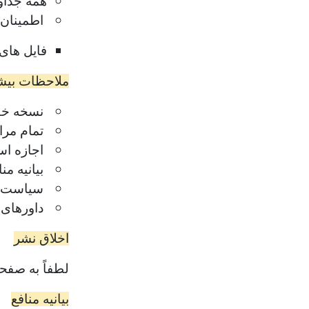
همه جداو
اطمینان 
فایل های
ملاحظات بیش
نسخه خطی
تمام مرا
اجازه است
بیانیه من
سیاست ها
داورهای 
اخلاق نشر
لطفاً به صفحا
بیانیه منافع