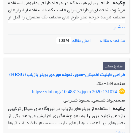
چکیده
طراحی برای هزینه که در مرحله طراحی مفهومی استفاده
می‌شود، شاخه ای از طراحی برای x است که با استفاده از ابزارهای
مختلف هزینه چرخه عمر طرح های مختلف یک محصول را قبل از
ساخت محصول برآورد می‌کند هدف از این پژوهش، اجرا و
بیشتر
پیاده‌سازی روش طراحی برای هزینه در یکی از محصولات
الکترواپتیکی است. در پژوهش حاضر برخلاف سایر پژوهش‌ها از
اصل مقاله
مشاهده مقاله
1.38 M
روش طراحی بدیهه‌گرا برای تحلیل نیازهای مشتریان و تبدیل
آن‌ها به ویژگی‌های طراحی استفاده شده است. در قسمت برآورد
هزینه چرخه عمر با مطالعه مدل‌های مختلف با توجه به ساختار
هزینه‌ها و اطلاعات در دسترس صنعت مورد مطالعه به توسعه
مقاله پژوهشی
مدلی جهت برآورد پرداخته و ضمن ایجاد پایگاه دانش مناسب و
طراحی قابلیت اطمینان-محور، نمونه موردی بویلر بازیاب (HRSG)
فرمول‌های ریاضی به محاسبه هزینه چرخه عمر طرح‌های A و B
صفحه
189-202
محصول پرداخته شده است. نتایج به دست آمده نشان دهنده
https://doi.org/10.48313/jqem.2020.131074
مقرون به صرفه بودن تولید طرح A محصول ازنظر اقتصادی در
محمدجواد شمسی، محمود شهرخی
طول چرخه عمر آن است.
چکیده
استفاده از بویلرهای بازیاب در نیروگاه‌های سیکل ترکیبی
بازدهی تولید برق را به نحو چشمگیری افزایش می‌دهد یکی از
بخش‌های پر اهمیت بویلرهای بازیاب سیستم تغذیه آب آن‌ها
است. این مقاله به تشریح روند انتخاب پیکربندی بهینه‌ سیستم
بیشتر