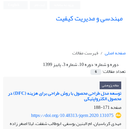
ورود به سامانه
ثبت نام
English
مهندسی و مدیریت کیفیت
صفحه اصلی
فهرست مقالات
دوره و شماره:
دوره 10، شماره 3، پاییز 1399
تعداد مقالات:
6
مقاله پژوهشی
توسعه مدل طراحی محصول با روش طراحی برای هزینه (DFC) در
محصول الکترواپتیکی
صفحه
171-188
https://doi.org/10.48313/jqem.2020.131075
مهدی کرباسیان، ام البنین یوسفی، ابوطالب شفقت، لیلا اصغر زاده