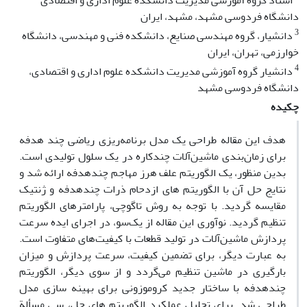
استاد گروه آموزشی مدیریت دانشکده علوم اداری و اقتصادی
دانشگاه فردوسی مشهد، مشهد، ایران
3
دانشیار، گروه مهندسی صنایع، دانشکده فنی و مهندسی، دانشگاه
خوارزمی، تهران، ایران
4
دانشیار گروه آموزشی مدیریت دانشکده علوم اداری و اقتصادی،
دانشگاه فردوسی مشهد
چکیده
هدف این مقاله طراحی یک مدل برنامه‌ریزی ریاضی چند هدفه
برای زمان‌بندی ماشین‌آلات چندکاره در یک سلول تولیدی است.
بدین منظور، یک الگوریتم علف هرز مهاجم چندهدفه ارائه شد و
نتایج حل آن با الگوریتم های ازدحام ذرات چندهدفه و ژنتیک
مقایسه گردید. با توجه به روش تاگوچی، پارامترهای الگوریتم
تنظیم گردید. نوآوری این مقاله از یک‌سو، در اجرای ایده سرعت
پردازش ماشین‌آلات در تولید قطعات با کیفیت‌های متفاوت است.
به عبارت دیگر، برای تضمین کیفیت، سرعت پردازش و میزان
بارگیری در ماشین تنظیم می‌گردد و از سوی دیگر، الگوریتم
چندهدفه با ساختار جدید کروموزونی برای بهینه سازی مدل
طراحی شد. برای تحلیل عملکرد الگوریتم های حل، سی مسألة