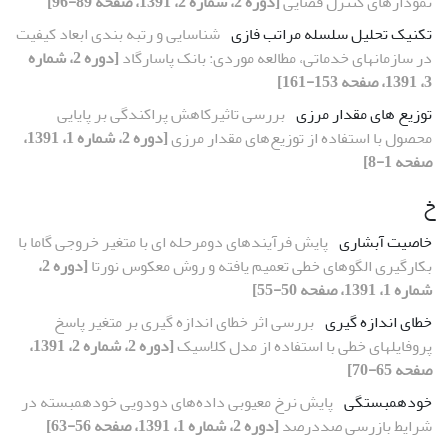
نمودارهای کنترل فضایی
[دوره 2، شماره 2، 1391، صفحه 89-96]
تکنیک تحلیل سلسله مراتب فازی
شناسایی و رتبه بندی ابعاد کیفیت
در سازمانهای خدماتی، مطالعه موردی: بانک پاسارگاد
[دوره 2، شماره
3، 1391، صفحه 153-161]
توزیع های مقدار مرزی
بررسی تاثیرکاهش پراکندگی بر پایایی
محصول با استفاده از توزیع‌‌‏های مقدار مرزی
[دوره 2، شماره 1، 1391،
صفحه 1-8]
خ
خاصیت آبشاری
پایش فرآیندهای دومرحله ای با متغیر خروجی گاما‏ با
بکارگیری الگوهای خطی تعمیم یافته و روش معکوس نورتا
[دوره 2،
شماره 1، 1391، صفحه 50-55]
خطای اندازه گیری
بررسی اثر خطای اندازه گیری بر متغیر پاسخ
پروفایلهای خطی با استفاده از مدل کلاسیک
[دوره 2، شماره 2، 1391،
صفحه 65-70]
خودهمبستگی
پایش نرخ معیوبی داده‌های دودویی خودهمبسته در
شرایط بازرسی صددرصد
[دوره 2، شماره 1، 1391، صفحه 56-63]