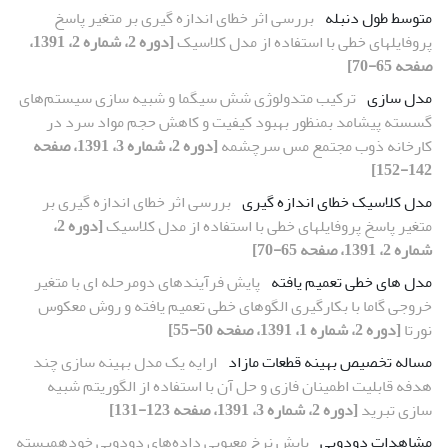
متوسط طول دنبله
بررسی اثر خطای اندازه گیری بر متغیر پاسخ
پروفایلهای خطی با استفاده از مدل کلاسیک
[دوره 2، شماره 2، 1391،
صفحه 65-70]
مدل سازی
ترکیب متدولوژی شش سیگما و شبیه سازی سیستم‌های
گسسته پیشامد بمنظور بهبود کیفیت و کاهش حجم مواد سرد در
کارخانه ذوب مجتمع مس سرچشمه
[دوره 2، شماره 3، 1391، صفحه
142-152]
مدل کلاسیک خطای اندازه گیری
بررسی اثر خطای اندازه گیری بر
متغیر پاسخ پروفایلهای خطی با استفاده از مدل کلاسیک
[دوره 2،
شماره 2، 1391، صفحه 65-70]
مدل های خطی تعمیم یافته
پایش فرآیندهای دومرحله ای با متغیر
خروجی گاما‏ با بکارگیری الگوهای خطی تعمیم یافته و روش معکوس
نورتا
[دوره 2، شماره 1، 1391، صفحه 50-55]
مساله تخصیص بهینه قطعات مازاد
ارایه یک مدل بهینه سازی چند
هدفه قابلیت اطمینان فازی و حل آن با استفاده از الگوریتم شبیه
سازی تبرید
[دوره 2، شماره 3، 1391، صفحه 123-131]
مشاهدات دودویی
پایش نرخ معیوبی داده‌های دودویی خودهمبسته