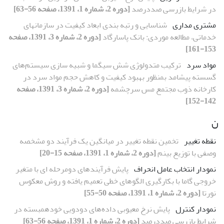
در شرایط بازرسی صددرصد
[دوره 2، شماره 1، 1391، صفحه 56-63]
مشتری مداری
شناسایی و رتبه بندی ابعاد کیفیت در سازمانهای
خدماتی، مطالعه موردی: بانک پاسارگاد
[دوره 2، شماره 3، 1391، صفحه
153-161]
مواد سرد
ترکیب متدولوژی شش سیگما و شبیه سازی سیستم‌های
گسسته پیشامد بمنظور بهبود کیفیت و کاهش حجم مواد سرد در
کارخانه ذوب مجتمع مس سرچشمه
[دوره 2، شماره 3، 1391، صفحه
142-152]
ن
نقطه تغییر
تخمین نقطه تغییر در میانگین یک فرآیند دو مشخصه
وصفی با توزیع بینم
[دوره 2، شماره 1، 1391، صفحه 15-20]
نمودار انتخاب عامل انحراف
پایش فرآیندهای دومرحله ای با متغیر
خروجی گاما‏ با بکارگیری الگوهای خطی تعمیم یافته و روش معکوس
نورتا
[دوره 2، شماره 1، 1391، صفحه 50-55]
نمودار کنترل
پایش نرخ معیوبی داده‌های دودویی خودهمبسته در
شرایط بازرسی صددرصد
[دوره 2، شماره 1، 1391، صفحه 56-63]