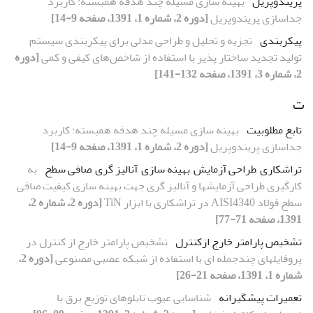
پریندوپریل
بهینه سازی مسیله چند هدفه همبسته: کاربرد
جداسازی پریندوپریل
[دوره 2، شماره 1، 1391، صفحه 9-14]
پیکربندی
تجزیه و تحلیل و طراحی مدلی برای پیکربندی سیستم
تولید تجدید ساختار پذیر با استفاده از شاخص‌های کیفی و کمی
[دوره
2، شماره 3، 1391، صفحه 132-141]
ت
تابع مطلوبیت
بهینه سازی مسیله چند هدفه همبسته: کاربرد
جداسازی پریندوپریل
[دوره 2، شماره 1، 1391، صفحه 9-14]
تراشکاری ,طراحی آزمایش ,بهینه سازی ,آنالیز گری ,صافی سطح
به
کارگیری طراحی آزمایشها و آنالیز گری جهت بهینه سازی کیفیت صافی
سطح فولاد AISI4340 در تراشکاری با ابزار TiN
[دوره 2، شماره 2،
1391، صفحه 71-77]
تشخیص پارامتر خارج ازکنترل
تشخیص پارامتر خارج از کنترل در
پروفایلهای چندجمله ای با استفاده از شبکه عصبی مصنوعی
[دوره 2،
شماره 1، 1391، صفحه 21-26]
تعمیرات پیشگیرانه
شناسایی عیوب تابلوهای توزیع برق با