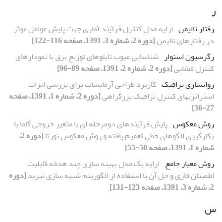
ر
رفتار ناایمن
ارایه مدل کنترل فرآیند آماری جهت پایش عوامل موثر
در رفتارهای ناایمن
[دوره 2، شماره 3، 1391، صفحه 116-122]
رگرسیون استوار
شناسایی عیوب تابلوهای توزیع برق با نمودارهای
کنترل فضایی
[دوره 2، شماره 2، 1391، صفحه 89-96]
روانسازی ترافیک
کاربرد طراحی آزمایشات برای بررسی اثرات
استرات‍ژیهای کنترل ترافیک بزرگراهی
[دوره 2، شماره 1، 1391، صفحه
27-36]
روش معکوس
پایش فرآیندهای دومرحله ای با متغیر خروجی گاما‏ با
بکارگیری الگوهای خطی تعمیم یافته و روش معکوس نورتا
[دوره 2،
شماره 1، 1391، صفحه 50-55]
روش معیار جامع
ارایه یک مدل بهینه سازی چند هدفه قابلیت
اطمینان فازی و حل آن با استفاده از الگوریتم شبیه سازی تبرید
[دوره
2، شماره 3، 1391، صفحه 123-131]
س