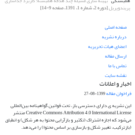
همبستگی
بهینه سازی مسیله چند هدفه همبسته: کاربرد جداسازی
پریندوپریل
[دوره 2، شماره 1، 1391، صفحه 9-14]
صفحه اصلی
درباره نشریه
اعضای هیات تحریریه
ارسال مقاله
تماس با ما
نقشه سایت
اخبار و اعلانات
فراخوان مقاله
1399-08-27
این نشریه ی دارای دسترسی باز، تحت قوانین گواهینامه بین‌المللی
Creative Commons Attribution 4.0 International License منتشر
می‌شود که اجازه اشتراک (تکثیر و بازآرایی محتوا به هر شکل) و انطباق
(بازترکیب، تغییر شکل و بازسازی بر اساس محتوا) را می‌دهد.