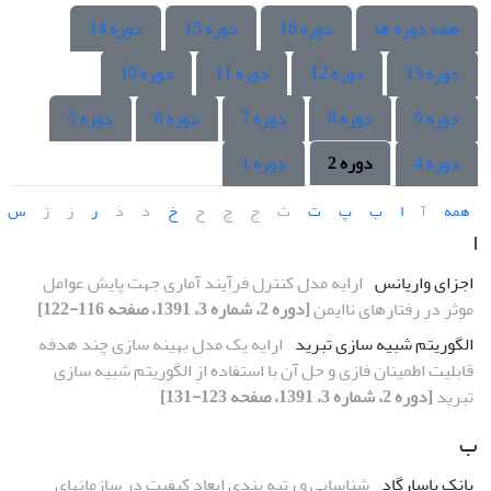
همه دوره ها
دوره 16
دوره 15
دوره 14
دوره 13
دوره 12
دوره 11
دوره 10
دوره 9
دوره 8
دوره 7
دوره 6
دوره 5
دوره 4
دوره 2
دوره 1
همه
آ
ا
ب
پ
ت
ث
ج
چ
ح
خ
د
ذ
ر
ز
ژ
س
ا
اجزای واریانس
ارایه مدل کنترل فرآیند آماری جهت پایش عوامل
موثر در رفتارهای ناایمن
[دوره 2، شماره 3، 1391، صفحه 116-122]
الگوریتم شبیه سازی تبرید
ارایه یک مدل بهینه سازی چند هدفه
قابلیت اطمینان فازی و حل آن با استفاده از الگوریتم شبیه سازی
تبرید
[دوره 2، شماره 3، 1391، صفحه 123-131]
ب
بانک پاسارگاد
شناسایی و رتبه بندی ابعاد کیفیت در سازمانهای