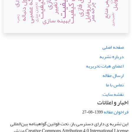
کنترل کیفیت
منطق فازی
شبکه عصبی
نقطه تغییر
تخصیص منابع
پایش پروفایل
کیفیت
تخمین بیزی
چرخه عمر
تغییرپذیری
زنجیره­
بهینه سازی
صفحه اصلی
درباره نشریه
اعضای هیات تحریریه
ارسال مقاله
تماس با ما
نقشه سایت
اخبار و اعلانات
فراخوان مقاله
1399-08-27
این نشریه ی دارای دسترسی باز، تحت قوانین گواهینامه بین‌المللی
Creative Commons Attribution 4.0 International License منتشر