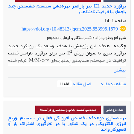
برآورد جدید E2-بیز پارامتر بهره‌دهی سیستم صف‌بندی چند
باجه‌ای با ظرفیت نامتناهی
صفحه
1-14
https://doi.org/10.48313/jqem.2025.553995.1579
شهرام یعقوب زاده شهرستانی، ایمان مخدوم
چکیده
هدف:
این پژوهش با هدف توسعه‌ یک رویکرد جدید
2
برآورد بیزی با عنوان روش
E
-
بیز برای برآورد پارامتر شدت
ترافیک در سیستم صف‌بندی چندباجه‌ای
∞
/M/M/c
انجام شده
است. با توجه به اهمیت برآورد دقیق
پارامتر
بهره‌دهی در
بیشتر
بهینه‌سازی سیستم‌های خدماتی، این تحقیق به نیاز موجود برای
استنتاج‌های قابل اعتمادتر در شرایط عدم‌قطعیت می‌پردازد.
اصل مقاله
مشاهده مقاله
1.14 M
روش‌شناسی پژوهش:
مدل صف‌بندی
M/M/c/∞
که شامل c
باجه
خدمت‌دهنده است، در‌نظر گرفته شد. فواصل زمانی بین ورود
مشتریان دارای توزیع نمایی با پارامتر
λ
و فواصل زمانی خدمت
دارای توزیع نمایی با پارامتر
μ
است. پارامتر شدت ترافیک با
مقاله پژوهشی
مهندسی کیفیت، پایایی و بهینه‌سازی فرآیندها
2
استفاده از روش‌های بیز،
E
-
بیز و روش پیشنهادی جدید
E
-
بیز
بهینه‌سازی دوهدفه تخصیص افزونگی فعال در سیستم توزیع
انرژی الکتریکی در یک شناور با در نظرگیری اشتراک بار و
تحت تابع زیان آنتروپی عمومی برآورد شد. عملکرد برآوردگر
تعمیرکار واحد
پیشنهادی با استفاده از شبیه‌سازی مونت‌کارلو و یک مجموعه‌داده